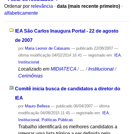
Ordenar por
relevância
·
data (mais recente primeiro)
·
alfabeticamente
IEA São Carlos Inaugura Portal - 22 de agosto
de 2007
por
Maria Leonor de Calasans
—
publicado
22/08/2007
—
última modificação
04/02/2014 16:41
— registrado em:
IEA
,
Institucional
Localizado em
MIDIATECA
/
…
/
Institucional
/
Cerimônias
Comitê inicia busca de candidatos a diretor do
IEA
por
Mauro Bellesa
—
publicado
06/04/2007
—
última
modificação
04/08/2015 11:45
— registrado em:
IEA
,
Institucional
,
Políticas Públicas
Trabalho identificará os melhores candidatos a
integrar uma lista tríplice a ser definida pelo