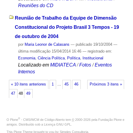
Reuniões do CD
Reunião de Trabalho da Equipe de Dimensão
Constitucional do Projeto Brasil 3 Tempos - 19
de outubro de 2004
por
Maria Leonor de Calasans
—
publicado
19/10/2004
—
última modificação
15/04/2014 16:46
— registrado em:
Economia
,
Ciência Política
,
Política
,
Institucional
Localizado em
MIDIATECA
/
Fotos
/
Eventos
Internos
« 10 itens anteriores
1
…
45
46
Próximos 3 itens »
47
48
49
®
O
Plone
- CMS/WCM de Código Aberto
tem
©
2000-2026 pela
Fundação Plone
e
amigos. Distribuído sob a
Licença GNU GPL
.
This Plone Theme brought to you by
Simples Consultoria
.