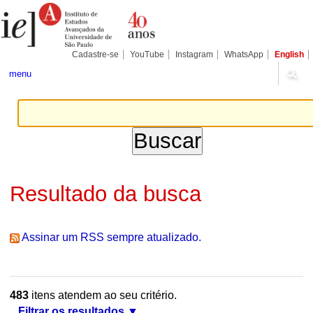
Ir
Ferramentas
Seções
para
Pessoais
o
conteúdo.
|
Cadastre-se
YouTube
Instagram
WhatsApp
English
Ir
para
menu
a
navegação
Resultado da busca
Assinar um RSS sempre atualizado.
483
itens atendem ao seu critério.
Filtrar os resultados