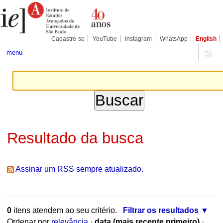
Ir
Ferramentas
para
Pessoais
o
conteúdo.
|
Cadastre-se
YouTube
Instagram
WhatsApp
English
Ir
para
menu
a
navegação
Resultado da busca
Assinar um RSS sempre atualizado.
0
itens atendem ao seu critério.
Filtrar os resultados
Ordenar por
relevância
·
data (mais recente primeiro)
·