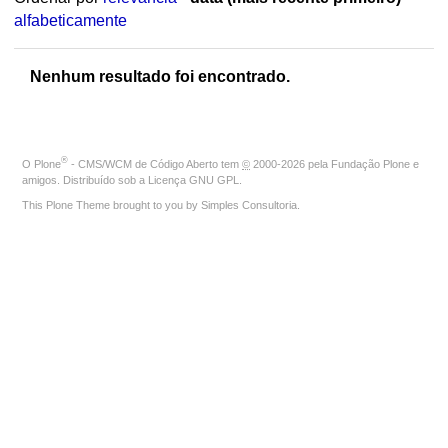
alfabeticamente
Nenhum resultado foi encontrado.
®
O
Plone
- CMS/WCM de Código Aberto
tem
©
2000-2026 pela
Fundação Plone
e
amigos. Distribuído sob a
Licença GNU GPL
.
This Plone Theme brought to you by
Simples Consultoria
.