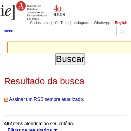
Ir
Ferramentas
Seções
para
Pessoais
o
conteúdo.
|
Cadastre-se
YouTube
Instagram
WhatsApp
English
Ir
para
menu
a
navegação
Resultado da busca
Assinar um RSS sempre atualizado.
482
itens atendem ao seu critério.
Filtrar os resultados