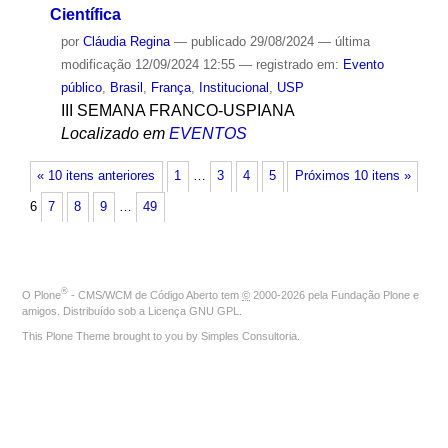
Científica
por
Cláudia Regina
—
publicado
29/08/2024
—
última
modificação
12/09/2024 12:55
— registrado em:
Evento
público
,
Brasil
,
França
,
Institucional
,
USP
III SEMANA FRANCO-USPIANA
Localizado em
EVENTOS
« 10 itens anteriores
1
…
3
4
5
Próximos 10 itens »
6
7
8
9
…
49
®
O
Plone
- CMS/WCM de Código Aberto
tem
©
2000-2026 pela
Fundação Plone
e
amigos. Distribuído sob a
Licença GNU GPL
.
This Plone Theme brought to you by
Simples Consultoria
.