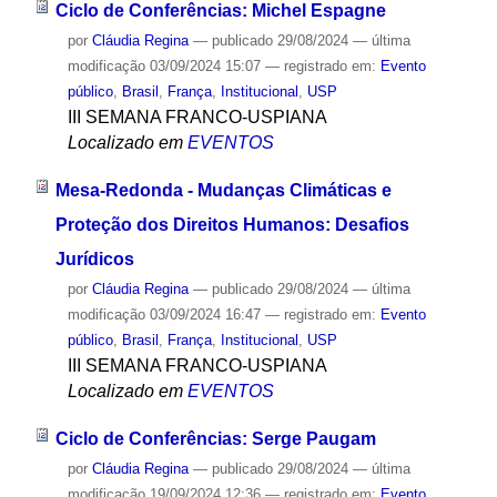
Ciclo de Conferências: Michel Espagne
por
Cláudia Regina
—
publicado
29/08/2024
—
última
modificação
03/09/2024 15:07
— registrado em:
Evento
público
,
Brasil
,
França
,
Institucional
,
USP
III SEMANA FRANCO-USPIANA
Localizado em
EVENTOS
Mesa-Redonda - Mudanças Climáticas e
Proteção dos Direitos Humanos: Desafios
Jurídicos
por
Cláudia Regina
—
publicado
29/08/2024
—
última
modificação
03/09/2024 16:47
— registrado em:
Evento
público
,
Brasil
,
França
,
Institucional
,
USP
III SEMANA FRANCO-USPIANA
Localizado em
EVENTOS
Ciclo de Conferências: Serge Paugam
por
Cláudia Regina
—
publicado
29/08/2024
—
última
modificação
19/09/2024 12:36
— registrado em:
Evento