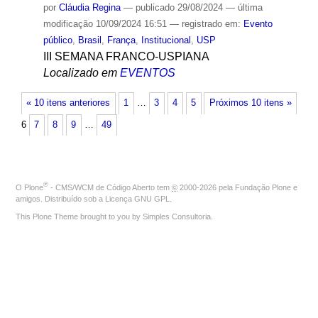
por
Cláudia Regina
—
publicado
29/08/2024
—
última
modificação
10/09/2024 16:51
— registrado em:
Evento
público
,
Brasil
,
França
,
Institucional
,
USP
III SEMANA FRANCO-USPIANA
Localizado em
EVENTOS
« 10 itens anteriores
1
…
3
4
5
Próximos 10 itens »
6
7
8
9
…
49
®
O
Plone
- CMS/WCM de Código Aberto
tem
©
2000-2026 pela
Fundação Plone
e
amigos. Distribuído sob a
Licença GNU GPL
.
This Plone Theme brought to you by
Simples Consultoria
.