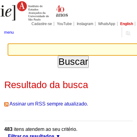
Ir
Ferramentas
Seções
para
Pessoais
o
conteúdo.
|
Cadastre-se
YouTube
Instagram
WhatsApp
English
Ir
para
menu
a
navegação
Resultado da busca
Assinar um RSS sempre atualizado.
483
itens atendem ao seu critério.
Filtrar os resultados