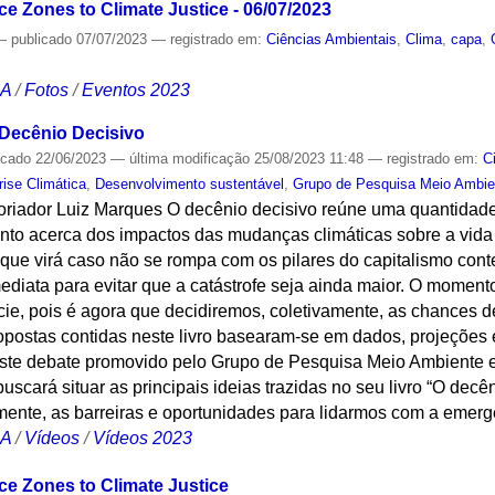
e Zones to Climate Justice - 06/07/2023
—
publicado
07/07/2023
— registrado em:
Ciências Ambientais
,
Clima
,
capa
,
CA
/
Fotos
/
Eventos 2023
 Decênio Decisivo
icado
22/06/2023
—
última modificação
25/08/2023 11:48
— registrado em:
C
rise Climática
,
Desenvolvimento sustentável
,
Grupo de Pesquisa Meio Ambie
toriador Luiz Marques O decênio decisivo reúne uma quantida
nto acerca dos impactos das mudanças climáticas sobre a vida 
que virá caso não se rompa com os pilares do capitalismo con
ediata para evitar que a catástrofe seja ainda maior. O momento
ie, pois é agora que decidiremos, coletivamente, as chances d
opostas contidas neste livro basearam-se em dados, projeções
ste debate promovido pelo Grupo de Pesquisa Meio Ambiente e
uscará situar as principais ideias trazidas no seu livro “O decên
ente, as barreiras e oportunidades para lidarmos com a emergê
CA
/
Vídeos
/
Vídeos 2023
ce Zones to Climate Justice