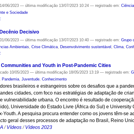
14/06/2023
—
última modificação
13/07/2023 10:24
— registrado em:
Ciênci
nte e Sociedade
S
 Decênio Decisivo
01/06/2023
—
última modificação
13/07/2023 10:40
— registrado em:
Grupo 
ncias Ambientais
,
Crise Climática
,
Desenvolvimento sustentável
,
Clima
,
Con
S
le Communities and Youth in Post-Pandemic Cities
icado
10/05/2023
—
última modificação
18/05/2023 13:19
— registrado em:
G
,
Pandemia
,
Juventude
,
Conhecimento
dores brasileiros e estrangeiros sobre os desafios que a pand
randes cidades, com foco nas estratégias de adaptação de cri
e vulnerabilidade urbana. O encontro é resultado de cooperaçã
o), Universidade do Estado Livre (África do Sul) e University
x-Youth. A pesquisa procura entender como os jovens têm-se 
pacto geral desses processos de adaptação no Brasil, Reino Unid
CA
/
Vídeos
/
Vídeos 2023