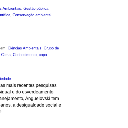
s Ambientais
,
Gestão pública
,
ntífica
,
Conservação ambiental
,
o em:
Ciências Ambientais
,
Grupo de
,
Clima
,
Conhecimento
,
capa
iedade
uas mais recentes pesquisas
esigual e do esverdeamento
lanejamento, Anguelovski tem
banos, a desigualdade social e
e.