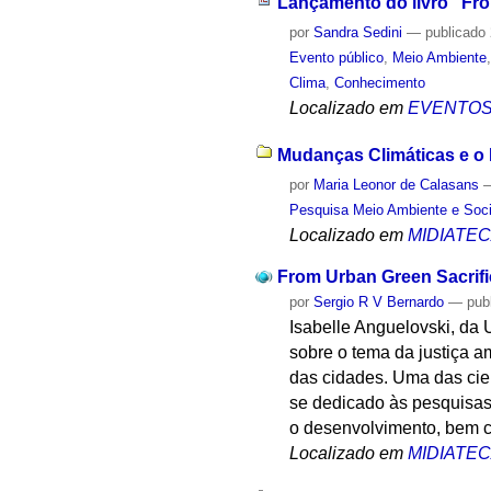
Lançamento do livro "Fron
por
Sandra Sedini
—
publicado
Evento público
,
Meio Ambiente
Clima
,
Conhecimento
Localizado em
EVENTO
Mudanças Climáticas e o 
por
Maria Leonor de Calasans
Pesquisa Meio Ambiente e Soc
Localizado em
MIDIATE
From Urban Green Sacrifi
por
Sergio R V Bernardo
—
pub
Isabelle Anguelovski, da
sobre o tema da justiça 
das cidades. Uma das cie
se dedicado às pesquisas 
o desenvolvimento, bem c
Localizado em
MIDIATE