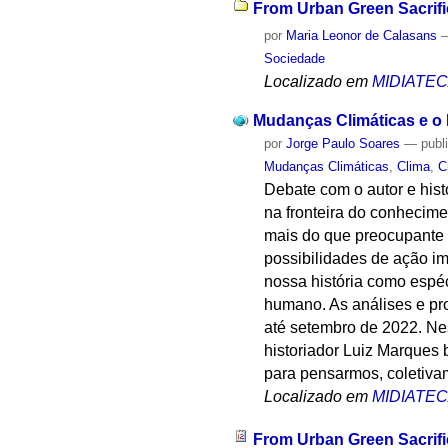
From Urban Green Sacrific
por
Maria Leonor de Calasans
Sociedade
Localizado em
MIDIATE
Mudanças Climáticas e o
por
Jorge Paulo Soares
—
publ
Mudanças Climáticas
,
Clima
,
C
Debate com o autor e his
na fronteira do conhecime
mais do que preocupante 
possibilidades de ação im
nossa história como espéc
humano. As análises e pr
até setembro de 2022. Ne
historiador Luiz Marques b
para pensarmos, coletivam
Localizado em
MIDIATE
From Urban Green Sacrifi