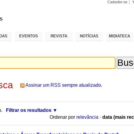
Cadastre-se
Busca
Busca
Avançad
OAS
EVENTOS
REVISTA
NOTÍCIAS
MIDIATECA
sca
Assinar um RSS sempre atualizado.
o.
Filtrar os resultados
Ordenar por
relevância
·
data (mais rec