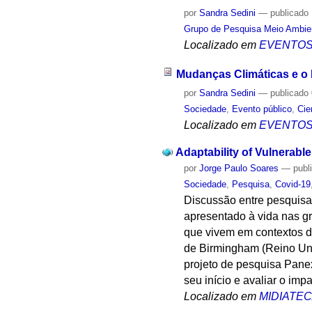
por
Sandra Sedini
—
publicado
Grupo de Pesquisa Meio Ambie
Localizado em
EVENTO
Mudanças Climáticas e o
por
Sandra Sedini
—
publicado
Sociedade
,
Evento público
,
Cie
Localizado em
EVENTO
Adaptability of Vulnerab
por
Jorge Paulo Soares
—
publ
Sociedade
,
Pesquisa
,
Covid-19
Discussão entre pesquisa
apresentado à vida nas g
que vivem em contextos d
de Birmingham (Reino Unid
projeto de pesquisa Pane
seu início e avaliar o im
Localizado em
MIDIATE