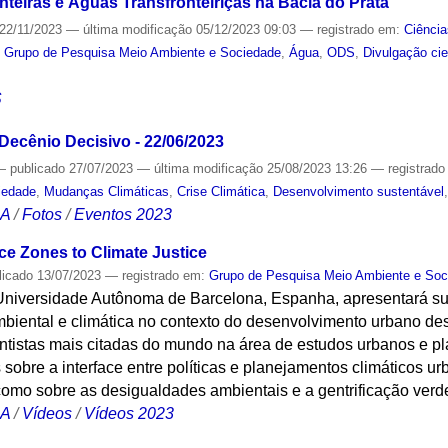
teiras e Águas Transfronteiriças na Bacia do Prata"
22/11/2023
—
última modificação
05/12/2023 09:03
— registrado em:
Ciência
,
Grupo de Pesquisa Meio Ambiente e Sociedade
,
Água
,
ODS
,
Divulgação cie
S
Decênio Decisivo - 22/06/2023
—
publicado
27/07/2023
—
última modificação
25/08/2023 13:26
— registrad
iedade
,
Mudanças Climáticas
,
Crise Climática
,
Desenvolvimento sustentável
CA
/
Fotos
/
Eventos 2023
ce Zones to Climate Justice
licado
13/07/2023
— registrado em:
Grupo de Pesquisa Meio Ambiente e Soc
 Universidade Autônoma de Barcelona, Espanha, apresentará s
ambiental e climática no contexto do desenvolvimento urbano d
ntistas mais citadas do mundo na área de estudos urbanos e p
sobre a interface entre políticas e planejamentos climáticos ur
omo sobre as desigualdades ambientais e a gentrificação verd
CA
/
Vídeos
/
Vídeos 2023