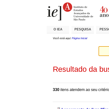
Ir
Ferramentas
Seções
para
Pessoais
o
conteúdo.
|
Ir
para
a
O IEA
PESQUISA
PESS
navegação
Você está aqui:
Página Inicial
Resultado da bu
330
itens atendem ao seu critéri