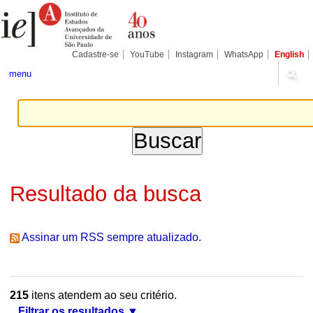
Ir
Ferramentas
Seções
para
Pessoais
o
conteúdo.
|
Cadastre-se
YouTube
Instagram
WhatsApp
English
Ir
para
menu
a
navegação
Resultado da busca
Assinar um RSS sempre atualizado.
215
itens atendem ao seu critério.
Filtrar os resultados