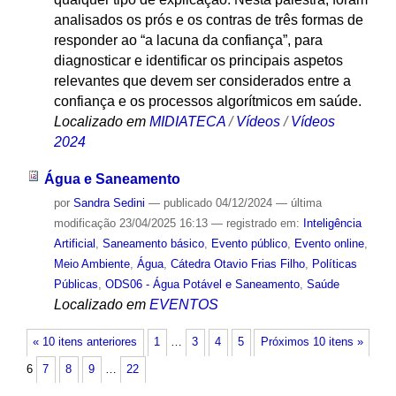
analisados os prós e os contras de três formas de
responder ao “a lacuna da confiança”, para
diagnosticar e identificar os principais aspetos
relevantes que devem ser considerados entre a
confiança e os processos algorítmicos em saúde.
Localizado em
MIDIATECA
/
Vídeos
/
Vídeos
2024
Água e Saneamento
por
Sandra Sedini
—
publicado
04/12/2024
—
última
modificação
23/04/2025 16:13
— registrado em:
Inteligência
Artificial
,
Saneamento básico
,
Evento público
,
Evento online
,
Meio Ambiente
,
Água
,
Cátedra Otavio Frias Filho
,
Políticas
Públicas
,
ODS06 - Água Potável e Saneamento
,
Saúde
Localizado em
EVENTOS
« 10 itens anteriores
1
…
3
4
5
Próximos 10 itens »
6
7
8
9
…
22