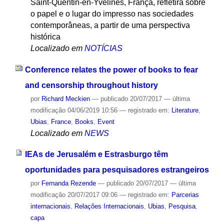
Saint-Quentin-en-Yvelines, França, refletirá sobre
o papel e o lugar do impresso nas sociedades
contemporâneas, a partir de uma perspectiva
histórica
Localizado em
NOTÍCIAS
Conference relates the power of books to fear
and censorship throughout history
por
Richard Meckien
—
publicado
20/07/2017
—
última
modificação
04/06/2019 10:56
— registrado em:
Literature
,
Ubias
,
France
,
Books
,
Event
Localizado em
NEWS
IEAs de Jerusalém e Estrasburgo têm
oportunidades para pesquisadores estrangeiros
por
Fernanda Rezende
—
publicado
20/07/2017
—
última
modificação
20/07/2017 09:06
— registrado em:
Parcerias
internacionais
,
Relações Internacionais
,
Ubias
,
Pesquisa
,
capa