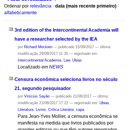
Ordenar por
relevância
·
data (mais recente primeiro)
·
alfabeticamente
3rd edition of the Intercontinental Academia will
have a researcher selected by the IEA
por
Richard Meckien
—
publicado
15/09/2017
—
última
modificação
29/09/2017 11:30
— registrado em:
Intercontinental Academia
,
Law
,
Ubias
Localizado em
NEWS
Censura econômica seleciona livros no século
21, segundo pesquisador
por
Vinícius Sayão
—
publicado
21/08/2017
—
última
modificação
21/08/2017 17:22
— registrado em:
Ubias
,
Literatura
,
Livros
,
Crítica Literária
,
capa
Para Jean-Yves Mollier, a censura econômica se
manifesta na medida que livros publicados por
grandes editoras ou que têm autores renomados