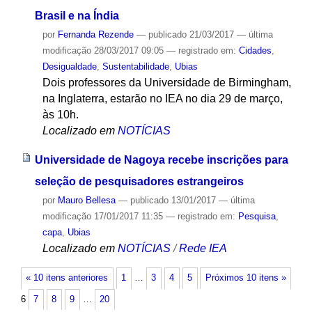
Brasil e na Índia
por
Fernanda Rezende
—
publicado
21/03/2017
—
última
modificação
28/03/2017 09:05
— registrado em:
Cidades
,
Desigualdade
,
Sustentabilidade
,
Ubias
Dois professores da Universidade de Birmingham,
na Inglaterra, estarão no IEA no dia 29 de março,
às 10h.
Localizado em
NOTÍCIAS
Universidade de Nagoya recebe inscrições para
seleção de pesquisadores estrangeiros
por
Mauro Bellesa
—
publicado
13/01/2017
—
última
modificação
17/01/2017 11:35
— registrado em:
Pesquisa
,
capa
,
Ubias
Localizado em
NOTÍCIAS
/
Rede IEA
« 10 itens anteriores
1
…
3
4
5
Próximos 10 itens »
6
7
8
9
…
20