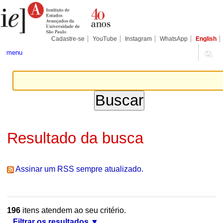
Ir
Ferramentas
Seções
para
Pessoais
o
conteúdo.
|
Cadastre-se
YouTube
Instagram
WhatsApp
English
Ir
para
menu
a
navegação
Resultado da busca
Assinar um RSS sempre atualizado.
196
itens atendem ao seu critério.
Filtrar os resultados