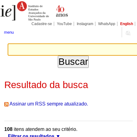
Ir
Ferramentas
Seções
para
Pessoais
o
conteúdo.
|
Cadastre-se
YouTube
Instagram
WhatsApp
English
Ir
para
menu
a
navegação
Resultado da busca
Assinar um RSS sempre atualizado.
108
itens atendem ao seu critério.
Filtrar os resultados