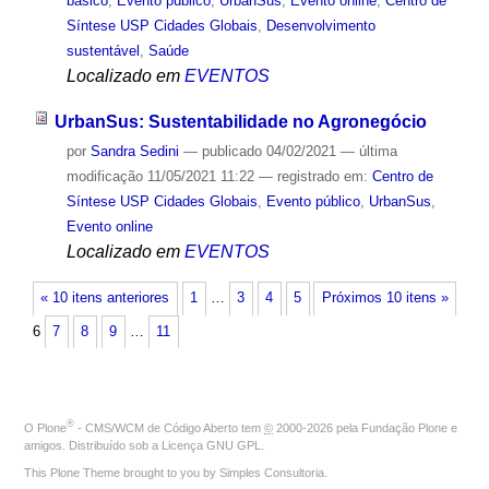
básico
,
Evento público
,
UrbanSus
,
Evento online
,
Centro de
Síntese USP Cidades Globais
,
Desenvolvimento
sustentável
,
Saúde
Localizado em
EVENTOS
UrbanSus: Sustentabilidade no Agronegócio
por
Sandra Sedini
—
publicado
04/02/2021
—
última
modificação
11/05/2021 11:22
— registrado em:
Centro de
Síntese USP Cidades Globais
,
Evento público
,
UrbanSus
,
Evento online
Localizado em
EVENTOS
« 10 itens anteriores
1
…
3
4
5
Próximos 10 itens »
6
7
8
9
…
11
®
O
Plone
- CMS/WCM de Código Aberto
tem
©
2000-2026 pela
Fundação Plone
e
amigos. Distribuído sob a
Licença GNU GPL
.
This Plone Theme brought to you by
Simples Consultoria
.