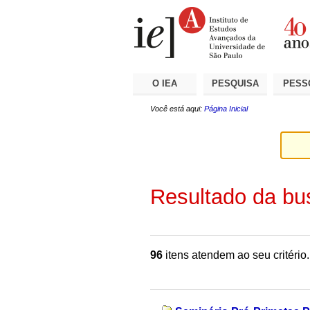
Ir
Ferramentas
Seções
para
Pessoais
o
conteúdo.
|
Ir
para
a
O IEA
PESQUISA
PESS
navegação
Você está aqui:
Página Inicial
Resultado da bu
96
itens atendem ao seu critério.