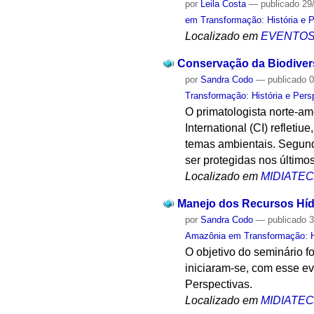
por
Leila Costa
—
publicado
29
em Transformação: História e 
Localizado em
EVENTO
Conservação da Biodivers
por
Sandra Codo
—
publicado
0
Transformação: História e Pers
O primatologista norte-am
International (CI) refleti
temas ambientais. Segund
ser protegidas nos últimos
Localizado em
MIDIATE
Manejo dos Recursos Hídr
por
Sandra Codo
—
publicado
3
Amazônia em Transformação: Hi
O objetivo do seminário f
iniciaram-se, com esse e
Perspectivas.
Localizado em
MIDIATE