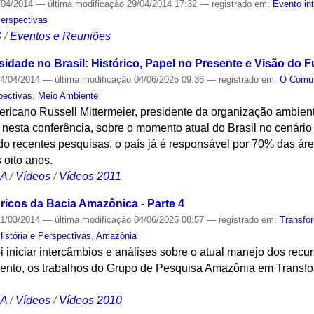
/04/2014
—
última modificação
29/04/2014 17:32
— registrado em:
Evento in
Perspectivas
S
/
Eventos e Reuniões
idade no Brasil: Histórico, Papel no Presente e Visão do F
4/04/2014
—
última modificação
04/06/2025 09:36
— registrado em:
O Com
pectivas
,
Meio Ambiente
ericano Russell Mittermeier, presidente da organização ambien
ue, nesta conferência, sobre o momento atual do Brasil no cenár
o recentes pesquisas, o país já é responsável por 70% das ár
 oito anos.
CA
/
Vídeos
/
Vídeos 2011
icos da Bacia Amazônica - Parte 4
1/03/2014
—
última modificação
04/06/2025 08:57
— registrado em:
Transfo
stória e Perspectivas
,
Amazônia
oi iniciar intercâmbios e análises sobre o atual manejo dos rec
vento, os trabalhos do Grupo de Pesquisa Amazônia em Transfo
CA
/
Vídeos
/
Vídeos 2010