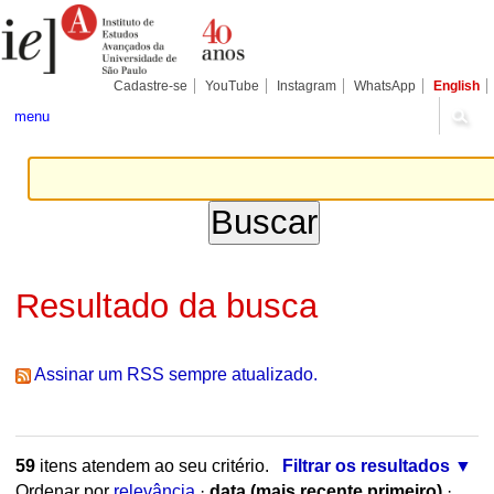
Ir
Ferramentas
Seções
para
Pessoais
o
conteúdo.
|
Cadastre-se
YouTube
Instagram
WhatsApp
English
Ir
para
menu
a
navegação
Resultado da busca
Assinar um RSS sempre atualizado.
59
itens atendem ao seu critério.
Filtrar os resultados
Ordenar por
relevância
·
data (mais recente primeiro)
·