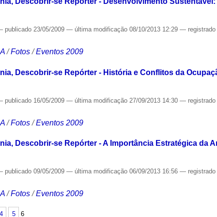
ia, Descobrir-se Repórter - Desenvolvimento Sustentável:
—
publicado
23/05/2009
—
última modificação
08/10/2013 12:29
— registrad
CA
/
Fotos
/
Eventos 2009
ia, Descobrir-se Repórter - História e Conflitos da Ocupa
—
publicado
16/05/2009
—
última modificação
27/09/2013 14:30
— registrad
CA
/
Fotos
/
Eventos 2009
a, Descobrir-se Repórter - A Importância Estratégica da Am
—
publicado
09/05/2009
—
última modificação
06/09/2013 16:56
— registrad
CA
/
Fotos
/
Eventos 2009
4
5
6