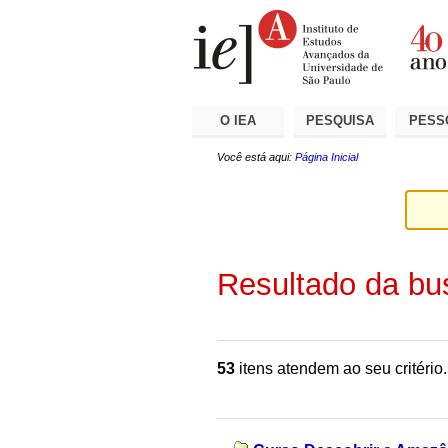
Ir
Ferramentas
Seções
para
Pessoais
o
conteúdo.
|
Ir
para
a
O IEA
PESQUISA
PESS
navegação
Você está aqui:
Página Inicial
Resultado da bu
53
itens atendem ao seu critério.