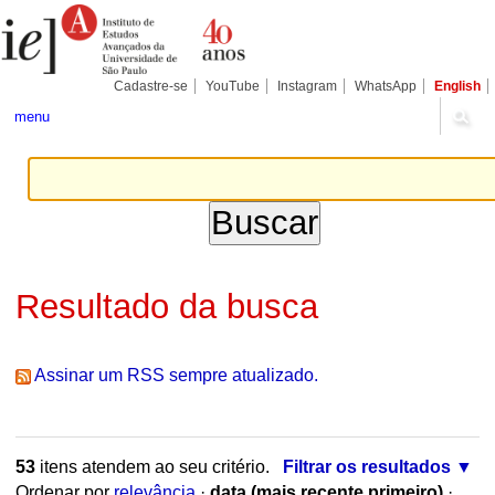
Ir
Ferramentas
Seções
para
Pessoais
o
conteúdo.
|
Cadastre-se
YouTube
Instagram
WhatsApp
English
Ir
para
menu
a
navegação
Resultado da busca
Assinar um RSS sempre atualizado.
53
itens atendem ao seu critério.
Filtrar os resultados
Ordenar por
relevância
·
data (mais recente primeiro)
·