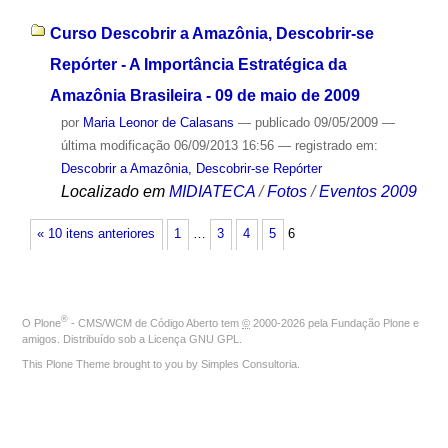
Curso Descobrir a Amazônia, Descobrir-se
Repórter - A Importância Estratégica da
Amazônia Brasileira - 09 de maio de 2009
por
Maria Leonor de Calasans
—
publicado
09/05/2009
—
última modificação
06/09/2013 16:56
— registrado em:
Descobrir a Amazônia, Descobrir-se Repórter
Localizado em
MIDIATECA
/
Fotos
/
Eventos 2009
« 10 itens anteriores
1
…
3
4
5
6
®
O
Plone
- CMS/WCM de Código Aberto
tem
©
2000-2026 pela
Fundação Plone
e
amigos. Distribuído sob a
Licença GNU GPL
.
This Plone Theme brought to you by
Simples Consultoria
.