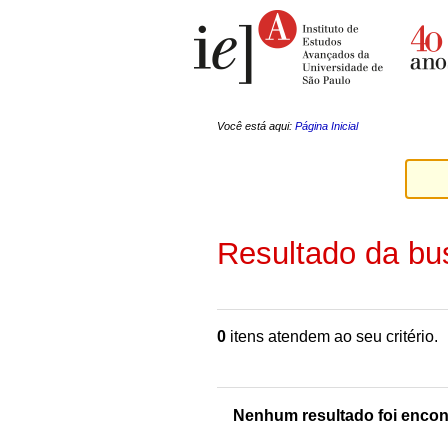
Ir
Ferramentas
para
Pessoais
o
conteúdo.
|
Ir
para
a
Você está aqui:
Página Inicial
navegação
Resultado da bu
0
itens atendem ao seu critério.
Nenhum resultado foi encon