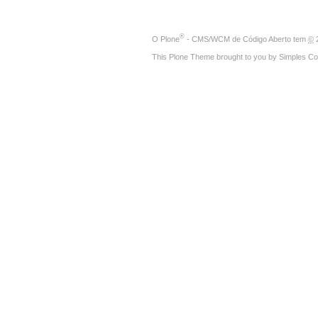
®
O
Plone
- CMS/WCM de Código Aberto
tem
©
2
This Plone Theme brought to you by
Simples Co