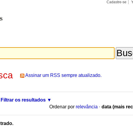
Cadastre-se
Busca
Busca
Avançad
sca
Assinar um RSS sempre atualizado.
Filtrar os resultados
Ordenar por
relevância
·
data (mais rec
trado.