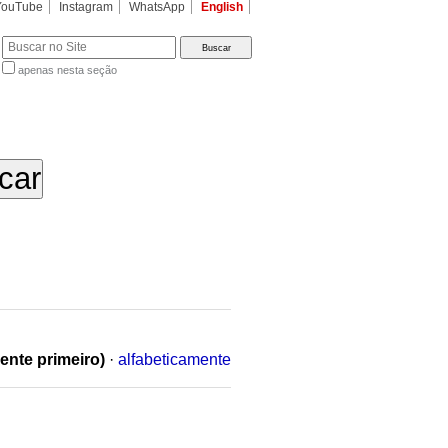
YouTube
Instagram
WhatsApp
English
apenas nesta seção
a…
ente primeiro)
·
alfabeticamente