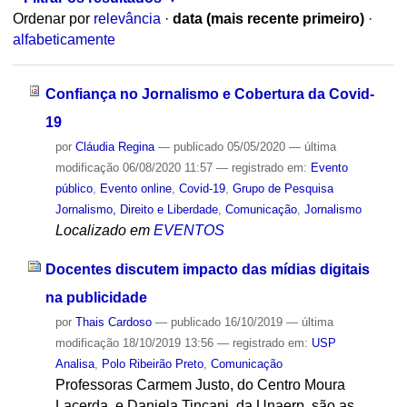
Ordenar por
relevância
·
data (mais recente primeiro)
·
alfabeticamente
Confiança no Jornalismo e Cobertura da Covid-
19
por
Cláudia Regina
—
publicado
05/05/2020
—
última
modificação
06/08/2020 11:57
— registrado em:
Evento
público
,
Evento online
,
Covid-19
,
Grupo de Pesquisa
Jornalismo, Direito e Liberdade
,
Comunicação
,
Jornalismo
Localizado em
EVENTOS
Docentes discutem impacto das mídias digitais
na publicidade
por
Thais Cardoso
—
publicado
16/10/2019
—
última
modificação
18/10/2019 13:56
— registrado em:
USP
Analisa
,
Polo Ribeirão Preto
,
Comunicação
Professoras Carmem Justo, do Centro Moura
Lacerda, e Daniela Tincani, da Unaerp, são as