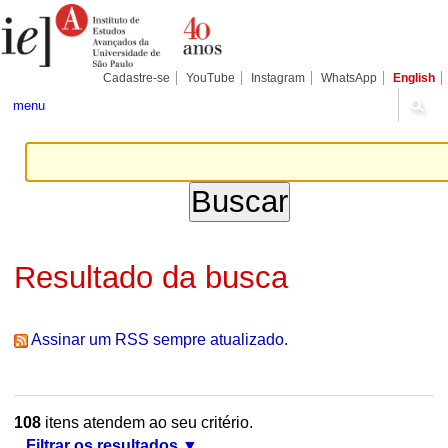
Ir
Ferramentas
Seções
para
Pessoais
o
conteúdo.
|
Cadastre-se
YouTube
Instagram
WhatsApp
English
Ir
para
menu
a
navegação
Resultado da busca
Assinar um RSS sempre atualizado.
108
itens atendem ao seu critério.
Filtrar os resultados