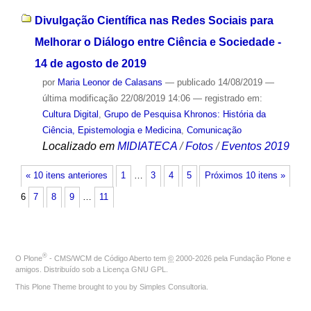
Divulgação Científica nas Redes Sociais para
Melhorar o Diálogo entre Ciência e Sociedade -
14 de agosto de 2019
por
Maria Leonor de Calasans
—
publicado
14/08/2019
—
última modificação
22/08/2019 14:06
— registrado em:
Cultura Digital
,
Grupo de Pesquisa Khronos: História da
Ciência, Epistemologia e Medicina
,
Comunicação
Localizado em
MIDIATECA
/
Fotos
/
Eventos 2019
« 10 itens anteriores
1
…
3
4
5
Próximos 10 itens »
6
7
8
9
…
11
®
O
Plone
- CMS/WCM de Código Aberto
tem
©
2000-2026 pela
Fundação Plone
e
amigos. Distribuído sob a
Licença GNU GPL
.
This Plone Theme brought to you by
Simples Consultoria
.