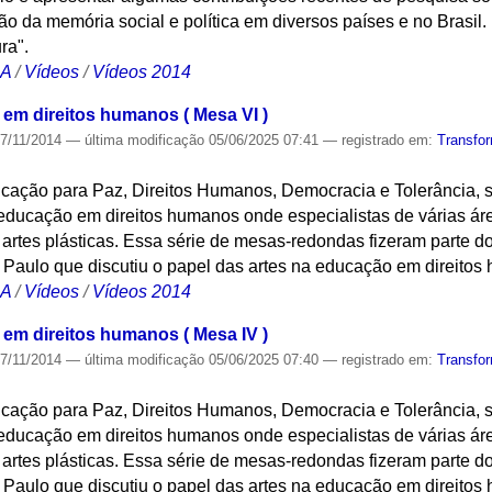
o da memória social e política em diversos países e no Brasil
ra".
CA
/
Vídeos
/
Vídeos 2014
 em direitos humanos ( Mesa VI )
7/11/2014
—
última modificação
05/06/2025 07:41
— registrado em:
Transfo
ação para Paz, Direitos Humanos, Democracia e Tolerância, s
educação em direitos humanos onde especialistas de várias áre
rtes plásticas. Essa série de mesas-redondas fizeram parte do
Paulo que discutiu o papel das artes na educação em direitos
CA
/
Vídeos
/
Vídeos 2014
 em direitos humanos ( Mesa IV )
7/11/2014
—
última modificação
05/06/2025 07:40
— registrado em:
Transfo
ação para Paz, Direitos Humanos, Democracia e Tolerância, s
educação em direitos humanos onde especialistas de várias áre
rtes plásticas. Essa série de mesas-redondas fizeram parte do
Paulo que discutiu o papel das artes na educação em direitos