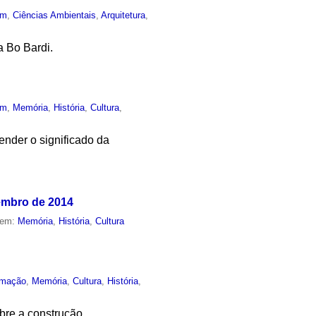
um
,
Ciências Ambientais
,
Arquitetura
,
a Bo Bardi.
um
,
Memória
,
História
,
Cultura
,
tender o significado da
vembro de 2014
 em:
Memória
,
História
,
Cultura
rmação
,
Memória
,
Cultura
,
História
,
bre a construção,