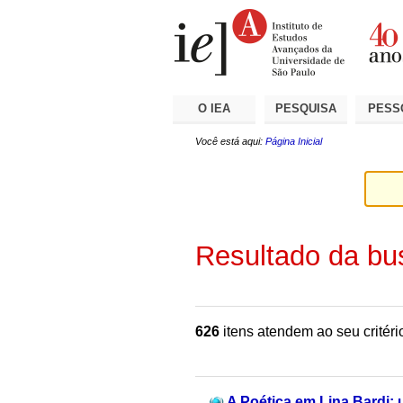
Ir
Ferramentas
Seções
para
Pessoais
o
conteúdo.
|
Ir
para
a
O IEA
PESQUISA
PESS
navegação
Você está aqui:
Página Inicial
Resultado da bu
626
itens atendem ao seu critéri
A Poética em Lina Bardi: u