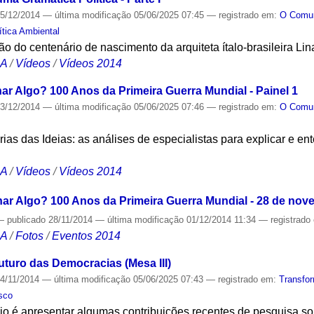
5/12/2014
—
última modificação
05/06/2025 07:45
— registrado em:
O Com
tica Ambiental
do centenário de nascimento da arquiteta ítalo-brasileira Lin
CA
/
Vídeos
/
Vídeos 2014
ar Algo? 100 Anos da Primeira Guerra Mundial - Painel 1
3/12/2014
—
última modificação
05/06/2025 07:46
— registrado em:
O Com
tórias das Ideias: as análises de especialistas para explicar e en
CA
/
Vídeos
/
Vídeos 2014
nar Algo? 100 Anos da Primeira Guerra Mundial - 28 de no
—
publicado
28/11/2014
—
última modificação
01/12/2014 11:34
— registrado
CA
/
Fotos
/
Eventos 2014
uturo das Democracias (Mesa III)
4/11/2014
—
última modificação
05/06/2025 07:43
— registrado em:
Transfo
sco
io é apresentar algumas contribuições recentes de pesquisa so