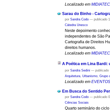
Localizado em
MIDIATE
Sarau do Binho - Cartogr
por
Sandra Codo
—
publicado
1
Cátedra Unesco
Neste depoimento conhece
independentes de São Pau
Cartografia de Direitos 
direitos humanos.
Localizado em
MIDIATE
A Poética em Lina Bardi: 
por
Sandra Sedini
—
publicado
Arquitetura
,
Urbanismo
,
Grupo 
Localizado em
EVENTO
Em Busca do Sentido Perd
por
Sandra Codo
—
publicado
0
Ciências Sociais
Quarto seminário do ciclo