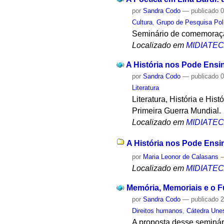
por
Sandra Codo
—
publicado
0
Cultura
,
Grupo de Pesquisa Polí
Seminário de comemoração 
Localizado em
MIDIATE
A História nos Pode Ensin
por
Sandra Codo
—
publicado
0
Literatura
Literatura, História e His
Primeira Guerra Mundial.
Localizado em
MIDIATE
A História nos Pode Ensi
por
Maria Leonor de Calasans
Localizado em
MIDIATE
Memória, Memoriais e o F
por
Sandra Codo
—
publicado
2
Direitos humanos
,
Cátedra Une
A proposta desse seminár