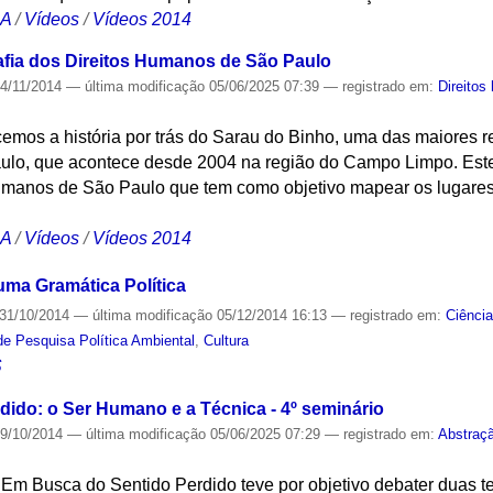
CA
/
Vídeos
/
Vídeos 2014
afia dos Direitos Humanos de São Paulo
4/11/2014
—
última modificação
05/06/2025 07:39
— registrado em:
Direito
mos a história por trás do Sarau do Binho, uma das maiores re
lo, que acontece desde 2004 na região do Campo Limpo. Este v
Humanos de São Paulo que tem como objetivo mapear os lugares 
CA
/
Vídeos
/
Vídeos 2014
uma Gramática Política
31/10/2014
—
última modificação
05/12/2014 16:13
— registrado em:
Ciênci
de Pesquisa Política Ambiental
,
Cultura
S
ido: o Ser Humano e a Técnica - 4º seminário
9/10/2014
—
última modificação
05/06/2025 07:29
— registrado em:
Abstraç
 Em Busca do Sentido Perdido teve por objetivo debater duas t