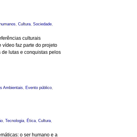
s humanos
,
Cultura
,
Sociedade
,
ferências culturais
ídeo faz parte do projeto
de lutas e conquistas pelos
as Ambientais
,
Evento público
,
ão
,
Tecnologia
,
Ética
,
Cultura
,
emáticas: o ser humano e a