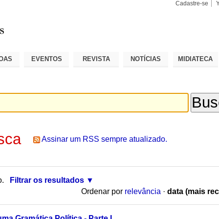
Cadastre-se
Busca
Busca
Avançad
OAS
EVENTOS
REVISTA
NOTÍCIAS
MIDIATECA
sca
Assinar um RSS sempre atualizado.
o.
Filtrar os resultados
Ordenar por
relevância
·
data (mais rec
ma Gramática Política - Parte I