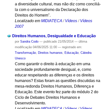
a diversidade cultural, mas não diz como conciliá-
la com o universalismo da Declaração dos
Direitos do Homem".
Localizado em
MIDIATECA
/
Vídeos
/
Vídeos
2007
Direitos Humanos, Desigualdade e Educação
por
Sandra Codo
—
publicado
21/05/2014
—
última
modificação
04/06/2025 11:00
— registrado em:
Transformação
,
Direitos humanos
,
Educação
,
Cátedra
Unesco
Como garantir o direito à educação em uma
sociedade profundamente desigual, e, como
educar respeitando as diferenças e os direitos
humanos? Estas foram as questões discutidas na
mesa-redonda Direitos Humanos, Diferença e
Educação. Este evento fez parte do módulo 2 do
Ciclo de Debates Direitos Humanos e
Desenvolvimento.
Localizado em
MIDIATECA
/
Vídeos
/
Vídeos