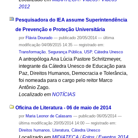
2012
Pesquisadora do IEA assume Superintendência
de Prevenção e Proteção Universitária
por
Flávia Dourado
—
publicado
20/05/2014
—
última
modificação
04/08/2015 14:35
— registrado em:
Transformação
,
Segurança Pública
,
USP
,
Cátedra Unesco
A antropóloga Ana Lúcia Pastore Schritzmeyer,
integrante da Cátedra Unesco de Educação para
Paz, Direitos Humanos, Democracia e Tolerância,
foi nomeada para o cargo pelo reitor Marco
Antônio Zago.
Localizado em
NOTÍCIAS
Oficina de Literatura - 06 de maio de 2014
por
Maria Leonor de Calasans
—
publicado
06/05/2014
—
última modificação
20/05/2014 14:00
— registrado em:
Direitos humanos
,
Literatura
,
Cátedra Unesco
Localizado em
MIDIATECA
/
Fotos
/
Eventos 2014