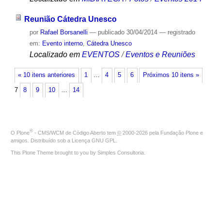
Reunião Cátedra Unesco
por
Rafael Borsanelli
—
publicado
30/04/2014
— registrado
em:
Evento interno
,
Cátedra Unesco
Localizado em
EVENTOS
/
Eventos e Reuniões
« 10 itens anteriores
1
…
4
5
6
Próximos 10 itens »
7
8
9
10
…
14
®
O
Plone
- CMS/WCM de Código Aberto
tem
©
2000-2026 pela
Fundação Plone
e
amigos. Distribuído sob a
Licença GNU GPL
.
This Plone Theme brought to you by
Simples Consultoria
.