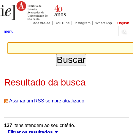
Ir
Ferramentas
Seções
para
Pessoais
o
conteúdo.
|
Cadastre-se
YouTube
Instagram
WhatsApp
English
Ir
para
menu
a
navegação
Resultado da busca
Assinar um RSS sempre atualizado.
137
itens atendem ao seu critério.
Filtrar os resultados