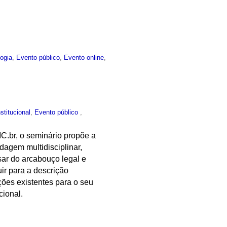
ogia
,
Evento público
,
Evento online
,
nstitucional
,
Evento público
,
IC.br, o seminário propõe a
dagem multidisciplinar,
sar do arcabouço legal e
ir para a descrição
ções existentes para o seu
cional.