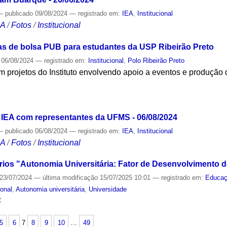
—
publicado
09/08/2024
— registrado em:
IEA
,
Institucional
CA
/
Fotos
/
Institucional
s de bolsa PUB para estudantes da USP Ribeirão Preto
06/08/2024
— registrado em:
Institucional
,
Polo Ribeirão Preto
m projetos do Instituto envolvendo apoio a eventos e produção
S
 IEA com representantes da UFMS - 06/08/2024
—
publicado
06/08/2024
— registrado em:
IEA
,
Institucional
CA
/
Fotos
/
Institucional
rios "Autonomia Universitária: Fator de Desenvolvimento do
23/07/2024
—
última modificação
15/07/2025 10:01
— registrado em:
Educa
ional
,
Autonomia universitária
,
Universidade
S
5
6
7
8
9
10
…
49