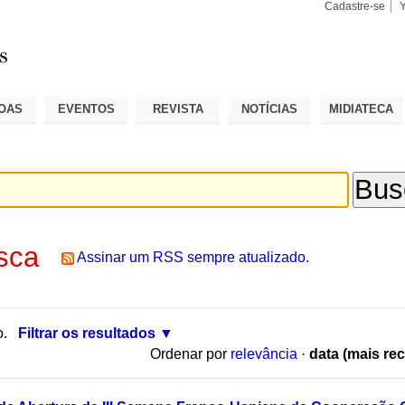
Cadastre-se
Busca
Busca
Avançad
OAS
EVENTOS
REVISTA
NOTÍCIAS
MIDIATECA
sca
Assinar um RSS sempre atualizado.
o.
Filtrar os resultados
Ordenar por
relevância
·
data (mais rec