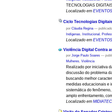
TECNOLOGIAS DIGITAI
Localizado em
EVENTO
Ciclo Tecnologias Digitai
por
Cláudia Regina
—
publicad
Indígenas
,
Institucional
,
Profes
Localizado em
EVENTO
Violência Digital Contra 
por
Jorge Paulo Soares
—
publ
Mulheres
,
Violência
Realizado por iniciativa 
discussão do problema da 
buscando melhor caracter
medidas educacionais e in
sistemática do fenômeno, 
amplo enfrentamento, com
Localizado em
MIDIATE
Visita do Senador Cristo