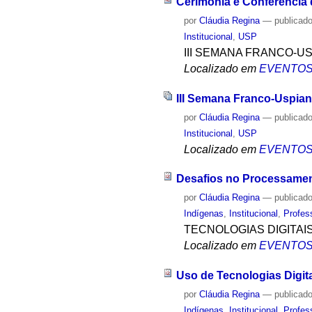
Cerimônia e Conferência 
por
Cláudia Regina
—
publicad
Institucional
,
USP
III SEMANA FRANCO-U
Localizado em
EVENTO
III Semana Franco-Uspian
por
Cláudia Regina
—
publicad
Institucional
,
USP
Localizado em
EVENTO
Desafios no Processamen
por
Cláudia Regina
—
publicad
Indígenas
,
Institucional
,
Profes
TECNOLOGIAS DIGITAI
Localizado em
EVENTO
Uso de Tecnologias Digita
por
Cláudia Regina
—
publicad
Indígenas
,
Institucional
,
Profes