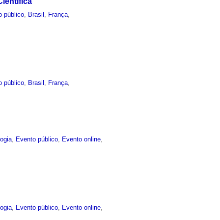
ientífica
o público
,
Brasil
,
França
,
o público
,
Brasil
,
França
,
ogia
,
Evento público
,
Evento online
,
ogia
,
Evento público
,
Evento online
,