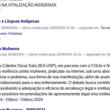
S NA VITALIZAÇÃO INDÍGENAS
S
s e Línguas Indígenas
o
29/08/2024
—
última modificação
16/06/2025 11:08
— registrado em:
Tecnol
sores Visitantes
S
as Mulheres
icado
26/08/2024
—
última modificação
16/09/2024 16:31
— registrado em:
I
da Cátedra Oscar Sala (IEA-USP), em parceria com o CGI.br e N
violência contra mulheres, praticada na internet, sob uma abor
izar o problema, sua forma de sua manifestação, além de anali
stitucionais para o seu enfrentamento. O debate busca contribu
avaliando a adequação e eficácia do arcabouço legal e institui
 possíveis recomendações de aprimoramento legal e/ou institu
CA
/
Vídeos
/
Vídeos 2024
vam Buarque - 26/06/2024