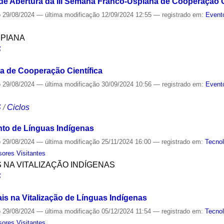
de Abertura da III Semana Franco-Uspiana de Cooperação C
o
29/08/2024
—
última modificação
12/09/2024 12:55
— registrado em:
Event
SPIANA
S
a de Cooperação Científica
o
29/08/2024
—
última modificação
30/09/2024 10:56
— registrado em:
Event
S
/
Ciclos
to de Línguas Indígenas
o
29/08/2024
—
última modificação
25/11/2024 16:00
— registrado em:
Tecnol
sores Visitantes
S NA VITALIZAÇÃO INDÍGENAS
S
is na Vitalização de Línguas Indígenas
o
29/08/2024
—
última modificação
05/12/2024 11:54
— registrado em:
Tecnol
sores Visitantes