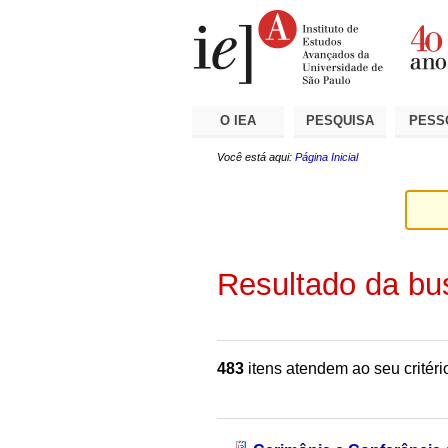
Ir
Ferramentas
Seções
para
Pessoais
o
conteúdo.
|
Ir
para
a
O IEA
PESQUISA
PESS
navegação
Você está aqui:
Página Inicial
Resultado da bu
483
itens atendem ao seu critéri