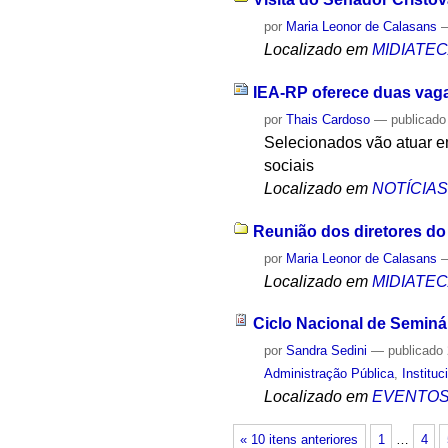
por
Maria Leonor de Calasans
Localizado em
MIDIATE
IEA-RP oferece duas vaga
por
Thais Cardoso
—
publicado
Selecionados vão atuar e
sociais
Localizado em
NOTÍCIA
Reunião dos diretores do
por
Maria Leonor de Calasans
Localizado em
MIDIATE
Ciclo Nacional de Seminá
por
Sandra Sedini
—
publicado
Administração Pública
,
Instituc
Localizado em
EVENTO
« 10 itens anteriores
1
…
4