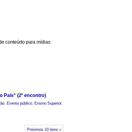
 de conteúdo para mídias
 País" (2º encontro)
ção
,
Evento público
,
Ensino Superior
,
Próximos 10 itens »