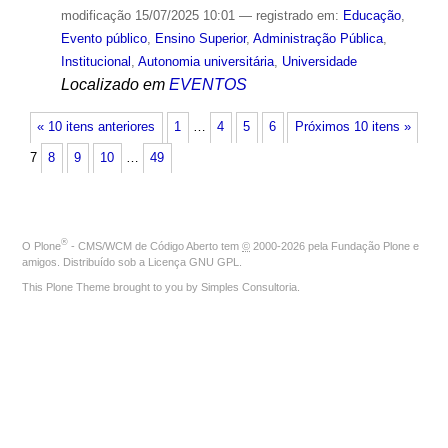
modificação
15/07/2025 10:01
— registrado em:
Educação
,
Evento público
,
Ensino Superior
,
Administração Pública
,
Institucional
,
Autonomia universitária
,
Universidade
Localizado em
EVENTOS
« 10 itens anteriores
1
…
4
5
6
Próximos 10 itens »
7
8
9
10
…
49
®
O
Plone
- CMS/WCM de Código Aberto
tem
©
2000-2026 pela
Fundação Plone
e
amigos. Distribuído sob a
Licença GNU GPL
.
This Plone Theme brought to you by
Simples Consultoria
.