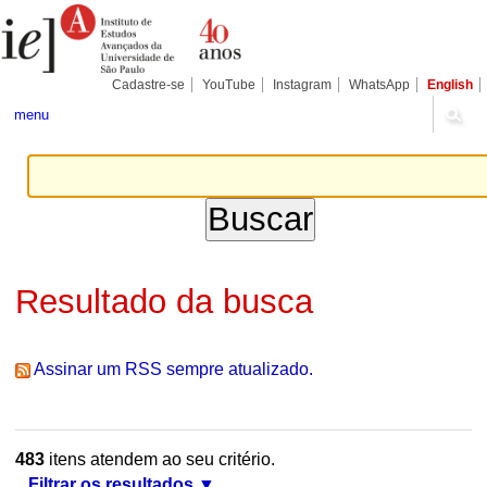
Ir
Ferramentas
Seções
para
Pessoais
o
conteúdo.
|
Cadastre-se
YouTube
Instagram
WhatsApp
English
Ir
para
menu
a
navegação
Resultado da busca
Assinar um RSS sempre atualizado.
483
itens atendem ao seu critério.
Filtrar os resultados