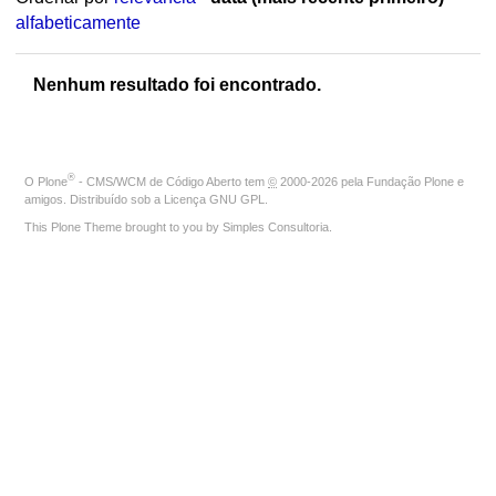
alfabeticamente
Nenhum resultado foi encontrado.
®
O
Plone
- CMS/WCM de Código Aberto
tem
©
2000-2026 pela
Fundação Plone
e
amigos. Distribuído sob a
Licença GNU GPL
.
This Plone Theme brought to you by
Simples Consultoria
.