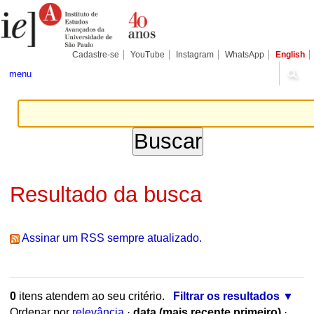
Ir
Ferramentas
para
Pessoais
o
conteúdo.
|
Cadastre-se
YouTube
Instagram
WhatsApp
English
Ir
para
menu
a
navegação
Resultado da busca
Assinar um RSS sempre atualizado.
0
itens atendem ao seu critério.
Filtrar os resultados
Ordenar por
relevância
·
data (mais recente primeiro)
·