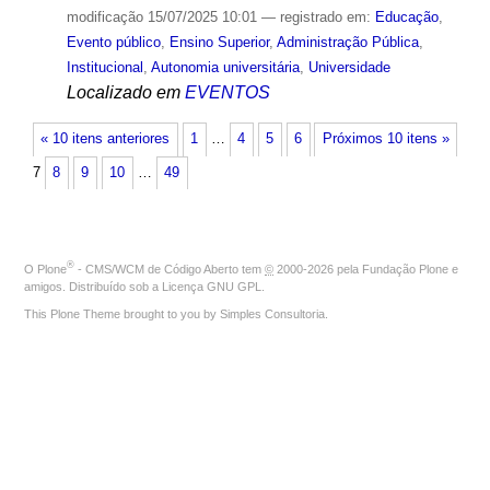
modificação
15/07/2025 10:01
— registrado em:
Educação
,
Evento público
,
Ensino Superior
,
Administração Pública
,
Institucional
,
Autonomia universitária
,
Universidade
Localizado em
EVENTOS
« 10 itens anteriores
1
…
4
5
6
Próximos 10 itens »
7
8
9
10
…
49
®
O
Plone
- CMS/WCM de Código Aberto
tem
©
2000-2026 pela
Fundação Plone
e
amigos. Distribuído sob a
Licença GNU GPL
.
This Plone Theme brought to you by
Simples Consultoria
.