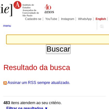
Ir
Ferramentas
Seções
para
Pessoais
o
conteúdo.
|
Cadastre-se
YouTube
Instagram
WhatsApp
English
Ir
para
menu
a
navegação
Resultado da busca
Assinar um RSS sempre atualizado.
483
itens atendem ao seu critério.
Filtrar os resultados