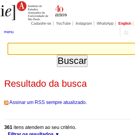
Ir
Ferramentas
Seções
para
Pessoais
o
conteúdo.
|
Cadastre-se
YouTube
Instagram
WhatsApp
English
Ir
para
menu
a
navegação
Resultado da busca
Assinar um RSS sempre atualizado.
361
itens atendem ao seu critério.
Filtrar os resultados