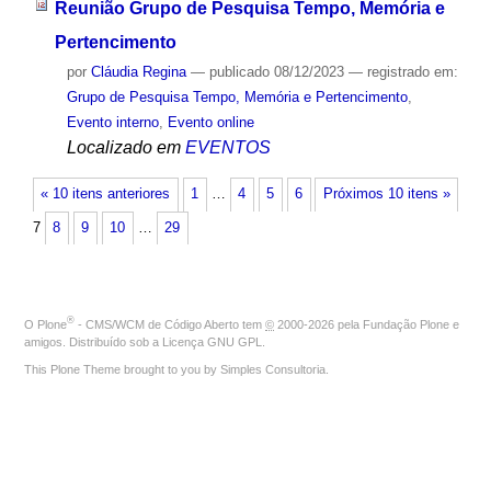
Reunião Grupo de Pesquisa Tempo, Memória e
Pertencimento
por
Cláudia Regina
—
publicado
08/12/2023
— registrado em:
Grupo de Pesquisa Tempo, Memória e Pertencimento
,
Evento interno
,
Evento online
Localizado em
EVENTOS
« 10 itens anteriores
1
…
4
5
6
Próximos 10 itens »
7
8
9
10
…
29
®
O
Plone
- CMS/WCM de Código Aberto
tem
©
2000-2026 pela
Fundação Plone
e
amigos. Distribuído sob a
Licença GNU GPL
.
This Plone Theme brought to you by
Simples Consultoria
.