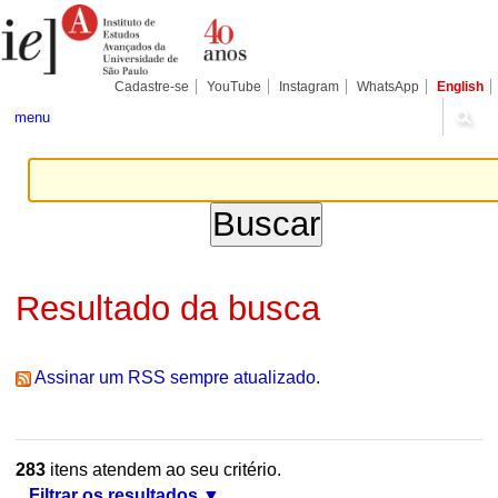
Ir
Ferramentas
Seções
para
Pessoais
o
conteúdo.
|
Cadastre-se
YouTube
Instagram
WhatsApp
English
Ir
para
menu
a
navegação
Resultado da busca
Assinar um RSS sempre atualizado.
283
itens atendem ao seu critério.
Filtrar os resultados