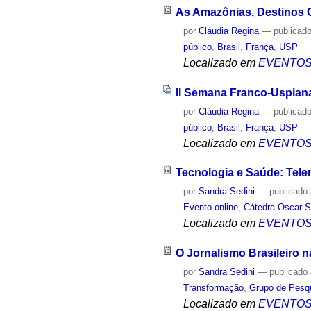
As Amazônias, Destinos 
por
Cláudia Regina
—
publicad
público
,
Brasil
,
França
,
USP
Localizado em
EVENTO
II Semana Franco-Uspiana
por
Cláudia Regina
—
publicad
público
,
Brasil
,
França
,
USP
Localizado em
EVENTO
Tecnologia e Saúde: Teleme
por
Sandra Sedini
—
publicado
Evento online
,
Cátedra Oscar S
Localizado em
EVENTO
O Jornalismo Brasileiro n
por
Sandra Sedini
—
publicado
Transformação
,
Grupo de Pesqu
Localizado em
EVENTO