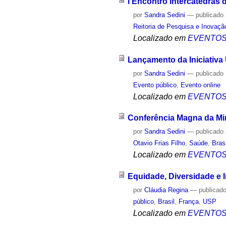
I Encontro Intercátedras
por
Sandra Sedini
—
publicado
Reitoria de Pesquisa e Inovaçã
Localizado em
EVENTO
Lançamento da Iniciativa U
por
Sandra Sedini
—
publicado
Evento público
,
Evento online
Localizado em
EVENTO
Conferência Magna da Min
por
Sandra Sedini
—
publicado
Otavio Frias Filho
,
Saúde
,
Brasi
Localizado em
EVENTO
Equidade, Diversidade e 
por
Cláudia Regina
—
publicad
público
,
Brasil
,
França
,
USP
Localizado em
EVENTO