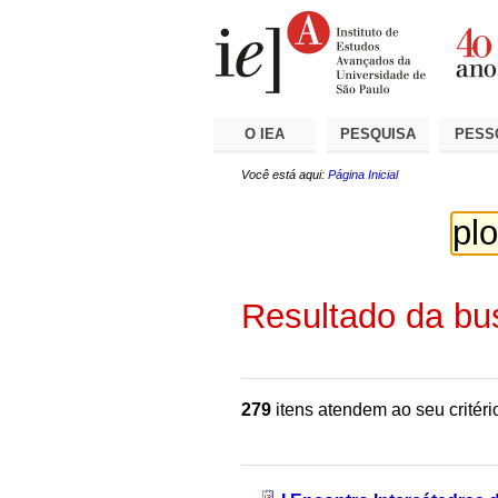
Ir
Ferramentas
Seções
para
Pessoais
o
conteúdo.
|
Ir
para
a
O IEA
PESQUISA
PESS
navegação
Você está aqui:
Página Inicial
Resultado da bu
279
itens atendem ao seu critéri