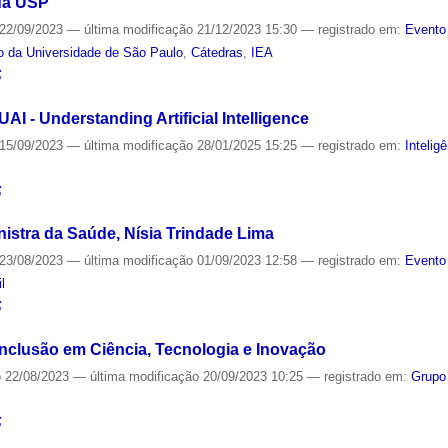
 da USP
22/09/2023
—
última modificação
21/12/2023 15:30
— registrado em:
Evento
o da Universidade de São Paulo
,
Cátedras
,
IEA
S
AI - Understanding Artificial Intelligence
15/09/2023
—
última modificação
28/01/2025 15:25
— registrado em:
Inteligê
S
istra da Saúde, Nísia Trindade Lima
23/08/2023
—
última modificação
01/09/2023 12:58
— registrado em:
Evento
l
S
Inclusão em Ciência, Tecnologia e Inovação
o
22/08/2023
—
última modificação
20/09/2023 10:25
— registrado em:
Grupo
S