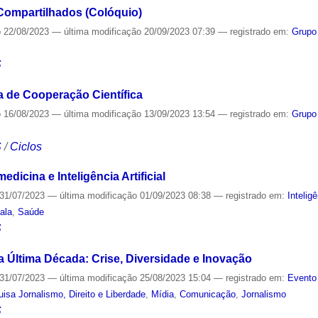
Compartilhados (Colóquio)
o
22/08/2023
—
última modificação
20/09/2023 07:39
— registrado em:
Grupo
S
 de Cooperação Científica
o
16/08/2023
—
última modificação
13/09/2023 13:54
— registrado em:
Grupo
S
/
Ciclos
dicina e Inteligência Artificial
31/07/2023
—
última modificação
01/09/2023 08:38
— registrado em:
Inteligê
ala
,
Saúde
S
a Última Década: Crise, Diversidade e Inovação
31/07/2023
—
última modificação
25/08/2023 15:04
— registrado em:
Evento
isa Jornalismo, Direito e Liberdade
,
Mídia
,
Comunicação
,
Jornalismo
S