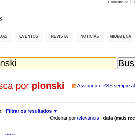
Cadastre-se
Busca
Busca
Avançad
OAS
EVENTOS
REVISTA
NOTÍCIAS
MIDIATECA
sca por
plonski
Assinar um RSS sempre at
o.
Filtrar os resultados
Ordenar por
relevância
·
data (mais rec