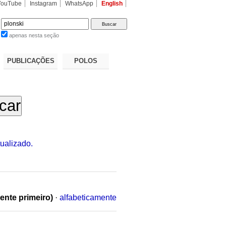
YouTube
Instagram
WhatsApp
English
apenas nesta seção
a…
PUBLICAÇÕES
POLOS
ualizado.
ente primeiro)
·
alfabeticamente