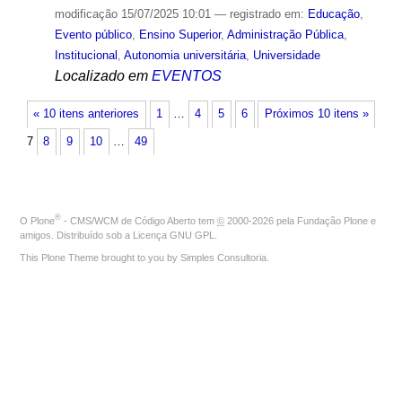
modificação
15/07/2025 10:01
— registrado em:
Educação
,
Evento público
,
Ensino Superior
,
Administração Pública
,
Institucional
,
Autonomia universitária
,
Universidade
Localizado em
EVENTOS
« 10 itens anteriores
1
…
4
5
6
Próximos 10 itens »
7
8
9
10
…
49
®
O
Plone
- CMS/WCM de Código Aberto
tem
©
2000-2026 pela
Fundação Plone
e
amigos. Distribuído sob a
Licença GNU GPL
.
This Plone Theme brought to you by
Simples Consultoria
.