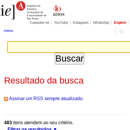
Ir
Ferramentas
Seções
para
Pessoais
o
conteúdo.
|
Cadastre-se
YouTube
Instagram
WhatsApp
English
Ir
para
menu
a
navegação
Resultado da busca
Assinar um RSS sempre atualizado.
483
itens atendem ao seu critério.
Filtrar os resultados