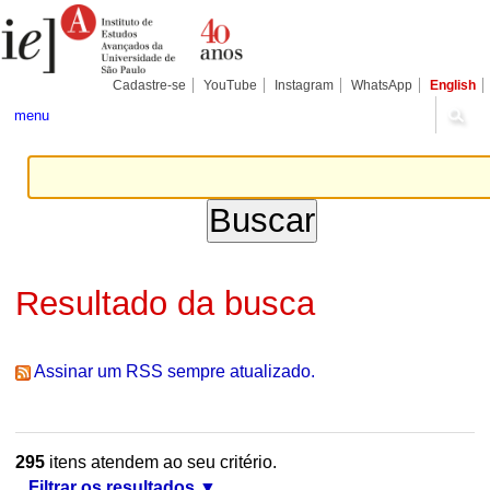
Ir
Ferramentas
Seções
para
Pessoais
o
conteúdo.
|
Cadastre-se
YouTube
Instagram
WhatsApp
English
Ir
para
menu
a
navegação
Resultado da busca
Assinar um RSS sempre atualizado.
295
itens atendem ao seu critério.
Filtrar os resultados