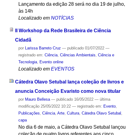
Lançamento da edição 28 será no dia 19 de julho,
às 14h
Localizado em
NOTÍCIAS
II Workshop da Rede Brasileira de Ciência
Cidadã
por
Larissa Barreto Cruz
—
publicado
01/07/2022
—
registrado em:
Ciência
,
Ciências Ambientais
,
Ciência e
Tecnologia
,
Evento online
Localizado em
EVENTOS
Cátedra Olavo Setubal lança coleção de livros e
anuncia Conceição Evaristo como nova titular
por
Mauro Bellesa
—
publicado
16/05/2022
—
última
modificação
25/05/2022 10:22
— registrado em:
Evento
,
Publicações
,
Ciência
,
Arte
,
Cultura
,
Cátedra Olavo Setubal
,
capa
No dia 6 de maio, a Cátedra Olavo Setubal lançou
coleção de quatro livros referentes aos cinco