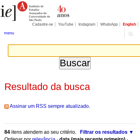
Ir
Ferramentas
Seções
para
Pessoais
o
conteúdo.
|
Cadastre-se
YouTube
Instagram
WhatsApp
English
Ir
para
menu
a
navegação
Resultado da busca
Assinar um RSS sempre atualizado.
84
itens atendem ao seu critério.
Filtrar os resultados
Ordenar por
relevância
·
data (mais recente primeiro)
·