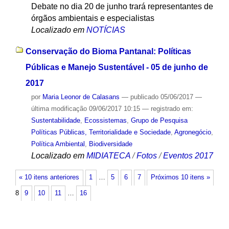
Debate no dia 20 de junho trará representantes de
órgãos ambientais e especialistas
Localizado em
NOTÍCIAS
Conservação do Bioma Pantanal: Políticas
Públicas e Manejo Sustentável - 05 de junho de
2017
por
Maria Leonor de Calasans
—
publicado
05/06/2017
—
última modificação
09/06/2017 10:15
— registrado em:
Sustentabilidade
,
Ecossistemas
,
Grupo de Pesquisa
Políticas Públicas, Territorialidade e Sociedade
,
Agronegócio
,
Política Ambiental
,
Biodiversidade
Localizado em
MIDIATECA
/
Fotos
/
Eventos 2017
« 10 itens anteriores
1
…
5
6
7
Próximos 10 itens »
8
9
10
11
…
16