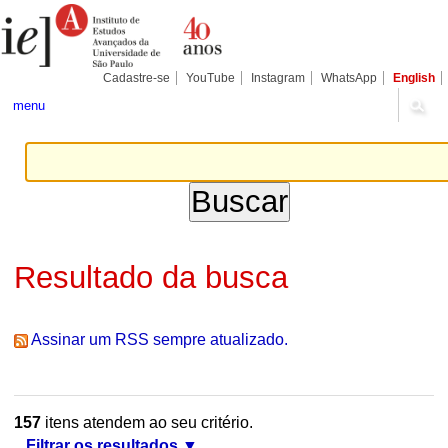
Ir
Ferramentas
Seções
para
Pessoais
o
conteúdo.
|
Cadastre-se
YouTube
Instagram
WhatsApp
English
Ir
para
menu
a
navegação
Resultado da busca
Assinar um RSS sempre atualizado.
157
itens atendem ao seu critério.
Filtrar os resultados