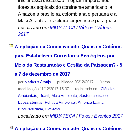
iniciar essa discussão integram importantes
florestas tropicais do continente americano: a
Amazônia brasileira, colombiana e peruana e a
Mata Atlântica brasileira, argentina e paraguaia.
Localizado em
MIDIATECA
/
Vídeos
/
Vídeos
2017
Ampliação da Conectividade: Quais os Critérios
para Estabelecer Corredores Ecológicos por
Meio da Restauração e Gestão da Paisagem? - 5
a 7 de dezembro de 2017
por
Matheus Araújo
—
publicado
05/12/2017
—
última
modificação
11/12/2017 15:07
— registrado em:
Ciências
Ambientais
,
Brasil
,
Meio Ambiente
,
Sustentabilidade
,
Ecossistemas
,
Política Ambiental
,
América Latina
,
Biodiversidade
,
Governo
Localizado em
MIDIATECA
/
Fotos
/
Eventos 2017
Ampliação da Conectividade: Quais os Critérios