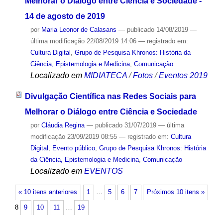
Melhorar o Diálogo entre Ciência e Sociedade -
14 de agosto de 2019
por
Maria Leonor de Calasans
—
publicado
14/08/2019
—
última modificação
22/08/2019 14:06
— registrado em:
Cultura Digital
,
Grupo de Pesquisa Khronos: História da
Ciência, Epistemologia e Medicina
,
Comunicação
Localizado em
MIDIATECA
/
Fotos
/
Eventos 2019
Divulgação Científica nas Redes Sociais para
Melhorar o Diálogo entre Ciência e Sociedade
por
Cláudia Regina
—
publicado
31/07/2019
—
última
modificação
23/09/2019 08:55
— registrado em:
Cultura
Digital
,
Evento público
,
Grupo de Pesquisa Khronos: História
da Ciência, Epistemologia e Medicina
,
Comunicação
Localizado em
EVENTOS
« 10 itens anteriores
1
…
5
6
7
Próximos 10 itens »
8
9
10
11
…
19