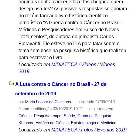
originais contra câncer e fazê-los chegar a quem
deseja usá-los? As possíveis respostas se apoiam
no recém-lançado livro histórico-científico-
jornalístico “A Guerra contra o Câncer no Brasil –
Médicos e Pesquisadores em Busca de Novos
Tratamentos”, de autoria do jornalista Carlos
Fioravanti. Ele esteve no IEA para falar sobre o
tema com base na pesquisa histórica que realizou
para escrever o livro.
Localizado em
MIDIATECA
/
Vídeos
/
Vídeos
2019
A Luta contra o Câncer no Brasil - 27 de
setembro de 2019
por
Maria Leonor de Calasans
—
publicado
27/09/2019
—
última modificação
03/10/2019 10:11
— registrado em:
Ciência
,
Pesquisa
,
capa
,
Saúde
,
Grupo de Pesquisa
Khronos: História da Ciência, Epistemologia e Medicina
Localizado em
MIDIATECA
/
Fotos
/
Eventos 2019