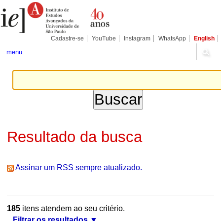
Ir
Ferramentas
Seções
para
Pessoais
o
conteúdo.
|
Cadastre-se
YouTube
Instagram
WhatsApp
English
Ir
para
menu
a
navegação
Resultado da busca
Assinar um RSS sempre atualizado.
185
itens atendem ao seu critério.
Filtrar os resultados