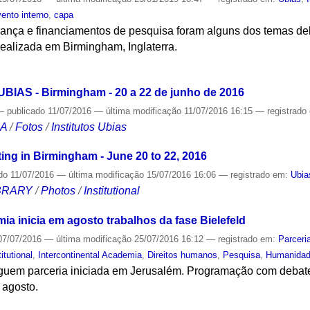
ento interno
,
capa
ança e financiamentos de pesquisa foram alguns dos temas de
realizada em Birmingham, Inglaterra.
S
 UBIAS - Birmingham - 20 a 22 de junho de 2016
—
publicado
11/07/2016
—
última modificação
11/07/2016 16:15
— registrado
CA
/
Fotos
/
Institutos Ubias
ing in Birmingham - June 20 to 22, 2016
do
11/07/2016
—
última modificação
15/07/2016 16:06
— registrado em:
Ubia
IBRARY
/
Photos
/
Institutional
mia inicia em agosto trabalhos da fase Bielefeld
7/07/2016
—
última modificação
25/07/2016 16:12
— registrado em:
Parceri
titutional
,
Intercontinental Academia
,
Direitos humanos
,
Pesquisa
,
Humanida
guem parceria iniciada em Jerusalém. Programação com debate
 agosto.
S