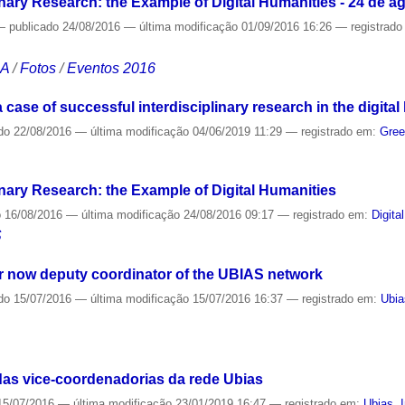
inary Research: the Example of Digital Humanities - 24 de a
—
publicado
24/08/2016
—
última modificação
01/09/2016 16:26
— registrad
CA
/
Fotos
/
Eventos 2016
case of successful interdisciplinary research in the digital
do
22/08/2016
—
última modificação
04/06/2019 11:29
— registrado em:
Gre
inary Research: the Example of Digital Humanities
o
16/08/2016
—
última modificação
24/08/2016 09:17
— registrado em:
Digita
S
r now deputy coordinator of the UBIAS network
do
15/07/2016
—
última modificação
15/07/2016 16:37
— registrado em:
Ubia
as vice-coordenadorias da rede Ubias
5/07/2016
—
última modificação
23/01/2019 16:47
— registrado em:
Ubias
,