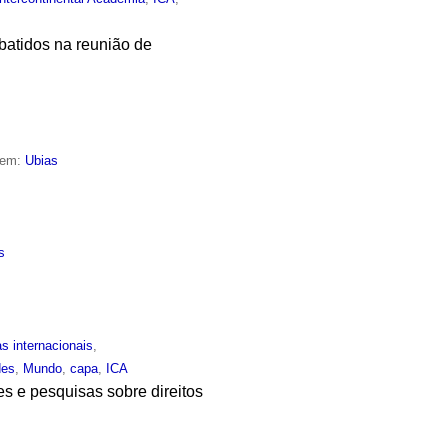
batidos na reunião de
 em:
Ubias
s
as internacionais
,
des
,
Mundo
,
capa
,
ICA
s e pesquisas sobre direitos