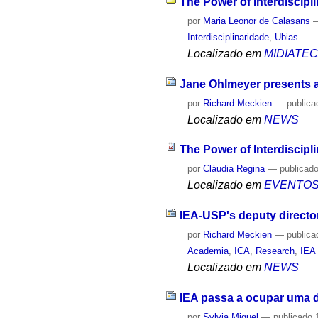
The Power of Interdiscipl
por
Maria Leonor de Calasans
Interdisciplinaridade
,
Ubias
Localizado em
MIDIATE
Jane Ohlmeyer presents a 
por
Richard Meckien
—
publica
Localizado em
NEWS
The Power of Interdiscipl
por
Cláudia Regina
—
publicad
Localizado em
EVENTO
IEA-USP's deputy directo
por
Richard Meckien
—
publica
Academia
,
ICA
,
Research
,
IEA
Localizado em
NEWS
IEA passa a ocupar uma d
por
Sylvia Miguel
—
publicado
1