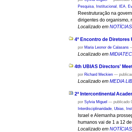
Pesquisa
,
Institucional
,
IEA
,
Ev
Reestruturação na govern
dirigentes do organismo, 
Localizado em
NOTÍCIA
4º Encontro de Diretores
por
Maria Leonor de Calasans
Localizado em
MIDIATE
4th UBIAS Directors' Meet
por
Richard Meckien
—
publica
Localizado em
MEDIA L
2ª Intercontinental Acade
por
Sylvia Miguel
—
publicado
0
Interdisciplinaridade
,
Ubias
,
Ins
Israel e Alemanha prosse
humanos vai de 1 a 12 de
Localizado em
NOTÍCIA