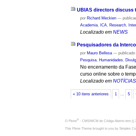
UBIAS directors discuss 
por
Richard Meckien
—
publica
Academia
,
ICA
,
Research
,
Inte
Localizado em
NEWS
Pesquisadores da Interco
por
Mauro Bellesa
—
publicado
Pesquisa
,
Humanidades
,
Divulg
No encerramento da Fase 
curso online sobre o temp
Localizado em
NOTÍCIA
« 10 itens anteriores
1
…
5
®
O
Plone
- CMS/WCM de Código Aberto
tem
©
2
This Plone Theme brought to you by
Simples Co