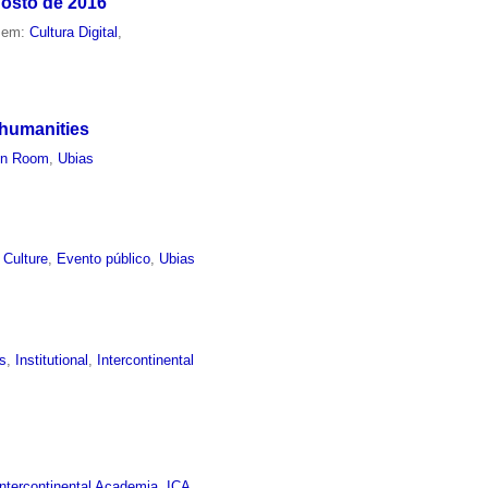
gosto de 2016
o em:
Cultura Digital
,
 humanities
en Room
,
Ubias
l Culture
,
Evento público
,
Ubias
s
,
Institutional
,
Intercontinental
Intercontinental Academia
,
ICA
,