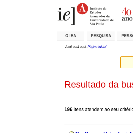
Ir
Ferramentas
Seções
para
Pessoais
o
conteúdo.
|
Ir
para
a
O IEA
PESQUISA
PESS
navegação
Você está aqui:
Página Inicial
Resultado da bu
196
itens atendem ao seu critéri