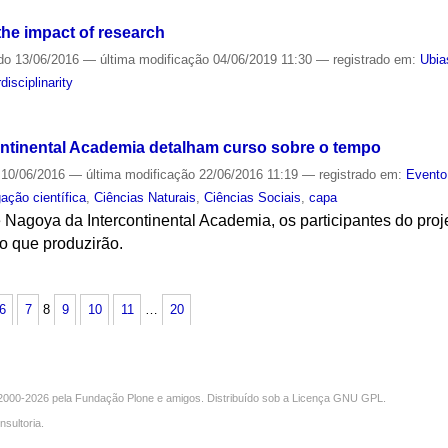
the impact of research
do
13/06/2016
—
última modificação
04/06/2019 11:30
— registrado em:
Ubia
rdisciplinarity
ntinental Academia detalham curso sobre o tempo
10/06/2016
—
última modificação
22/06/2016 11:19
— registrado em:
Evento
ação científica
,
Ciências Naturais
,
Ciências Sociais
,
capa
Nagoya da Intercontinental Academia, os participantes do pro
o que produzirão.
S
6
7
8
9
10
11
…
20
000-2026 pela
Fundação Plone
e amigos. Distribuído sob a
Licença GNU GPL
.
nsultoria
.