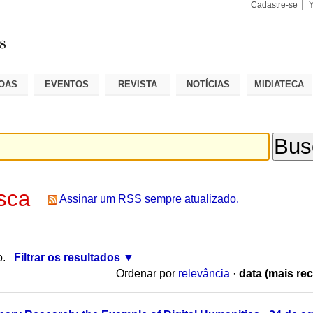
Cadastre-se
Busca
Busca
Avançad
OAS
EVENTOS
REVISTA
NOTÍCIAS
MIDIATECA
sca
Assinar um RSS sempre atualizado.
o.
Filtrar os resultados
Ordenar por
relevância
·
data (mais rec