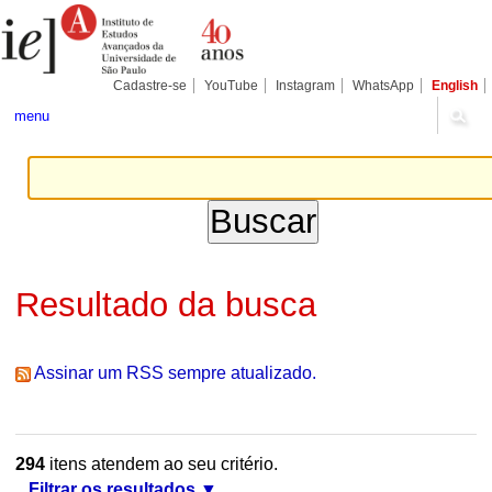
Ir
Ferramentas
Seções
para
Pessoais
o
conteúdo.
|
Cadastre-se
YouTube
Instagram
WhatsApp
English
Ir
para
menu
a
navegação
Resultado da busca
Assinar um RSS sempre atualizado.
294
itens atendem ao seu critério.
Filtrar os resultados