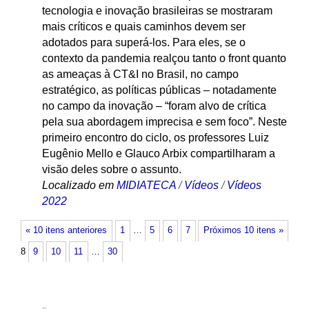
tecnologia e inovação brasileiras se mostraram
mais críticos e quais caminhos devem ser
adotados para superá-los. Para eles, se o
contexto da pandemia realçou tanto o front quanto
as ameaças à CT&I no Brasil, no campo
estratégico, as políticas públicas – notadamente
no campo da inovação – “foram alvo de crítica
pela sua abordagem imprecisa e sem foco”. Neste
primeiro encontro do ciclo, os professores Luiz
Eugênio Mello e Glauco Arbix compartilharam a
visão deles sobre o assunto.
Localizado em
MIDIATECA
/
Vídeos
/
Vídeos
2022
« 10 itens anteriores
1
…
5
6
7
Próximos 10 itens »
8
9
10
11
…
30