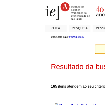
Ir
Ferramentas
Seções
para
Pessoais
o
conteúdo.
|
Ir
para
a
O IEA
PESQUISA
PESS
navegação
Você está aqui:
Página Inicial
Resultado da bu
165
itens atendem ao seu critéri