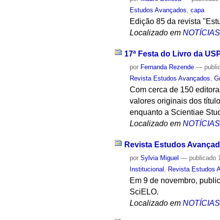
Estudos Avançados
,
capa
Edição 85 da revista "Es
Localizado em
NOTÍCIA
17ª Festa do Livro da US
por
Fernanda Rezende
—
publi
Revista Estudos Avançados
,
G
Com cerca de 150 editora
valores originais dos tít
enquanto a Scientiae Stud
Localizado em
NOTÍCIA
Revista Estudos Avançad
por
Sylvia Miguel
—
publicado
1
Institucional
,
Revista Estudos 
Em 9 de novembro, publica
SciELO.
Localizado em
NOTÍCIA