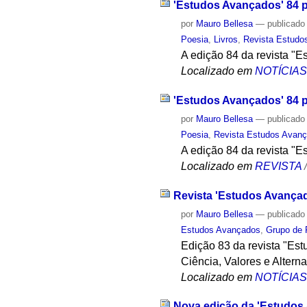
'Estudos Avançados' 84 p
por
Mauro Bellesa
—
publicado
Poesia
,
Livros
,
Revista Estudo
A edição 84 da revista "E
Localizado em
NOTÍCIA
'Estudos Avançados' 84 p
por
Mauro Bellesa
—
publicado
Poesia
,
Revista Estudos Avan
A edição 84 da revista "E
Localizado em
REVISTA
Revista 'Estudos Avançado
por
Mauro Bellesa
—
publicado
Estudos Avançados
,
Grupo de P
Edição 83 da revista "Est
Ciência, Valores e Alterna
Localizado em
NOTÍCIA
Nova edição da 'Estudos 