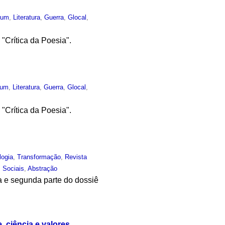
mum
,
Literatura
,
Guerra
,
Glocal
,
"Crítica da Poesia".
mum
,
Literatura
,
Guerra
,
Glocal
,
"Crítica da Poesia".
logia
,
Transformação
,
Revista
 Sociais
,
Abstração
a e segunda parte do dossiê
 ciência e valores