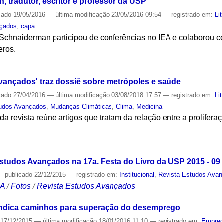
 tradutor, escritor e professor da USP
cado
19/05/2016
—
última modificação
23/05/2016 09:54
— registrado em:
Li
nçados
,
capa
 Schnaiderman participou de conferências no IEA e colaborou c
eros.
S
ançados' traz dossiê sobre metrópoles e saúde
cado
27/04/2016
—
última modificação
03/08/2018 17:57
— registrado em:
Li
tudos Avançados
,
Mudanças Climáticas
,
Clima
,
Medicina
a revista reúne artigos que tratam da relação entre a prolifera
.
S
Estudos Avançados na 17a. Festa do Livro da USP 2015 - 09
—
publicado
22/12/2015
— registrado em:
Institucional
,
Revista Estudos Ava
CA
/
Fotos
/
Revista Estudos Avançados
indica caminhos para superação do desemprego
17/12/2015
—
última modificação
18/01/2016 11:10
— registrado em:
Empre