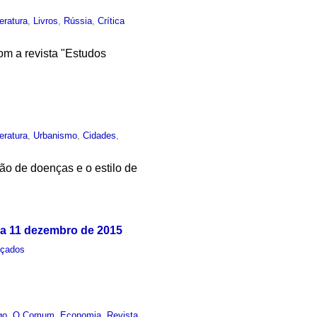
teratura
,
Livros
,
Rússia
,
Crítica
om a revista "Estudos
teratura
,
Urbanismo
,
Cidades
,
ção de doenças e o estilo de
 a 11 dezembro de 2015
nçados
go
,
O Comum
,
Economia
,
Revista