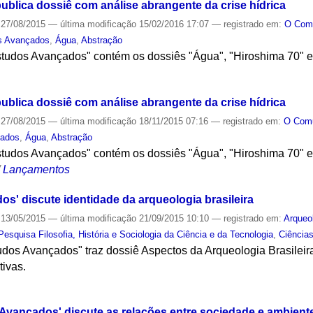
ublica dossiê com análise abrangente da crise hídrica
27/08/2015
—
última modificação
15/02/2016 17:07
— registrado em:
O Co
s Avançados
,
Água
,
Abstração
studos Avançados" contém os dossiês "Água", "Hiroshima 70" e 
S
ublica dossiê com análise abrangente da crise hídrica
27/08/2015
—
última modificação
18/11/2015 07:16
— registrado em:
O Co
çados
,
Água
,
Abstração
studos Avançados" contém os dossiês "Água", "Hiroshima 70" e 
/
Lançamentos
s' discute identidade da arqueologia brasileira
13/05/2015
—
última modificação
21/09/2015 10:10
— registrado em:
Arqueo
esquisa Filosofia, História e Sociologia da Ciência e da Tecnologia
,
Ciências
udos Avançados" traz dossiê Aspectos da Arqueologia Brasileir
tivas.
S
Avançados' discute as relações entre sociedade e ambiente,