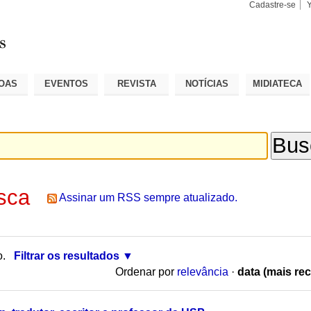
Cadastre-se
Busca
Busca
Avançad
OAS
EVENTOS
REVISTA
NOTÍCIAS
MIDIATECA
sca
Assinar um RSS sempre atualizado.
o.
Filtrar os resultados
Ordenar por
relevância
·
data (mais rec