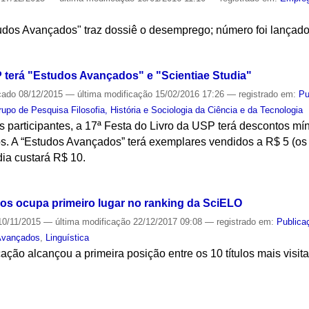
tudos Avançados" traz dossiê o desemprego; número foi lançad
S
P terá "Estudos Avançados" e "Scientiae Studia"
cado
08/12/2015
—
última modificação
15/02/2016 17:26
— registrado em:
Pu
rupo de Pesquisa Filosofia, História e Sociologia da Ciência e da Tecnologia
s participantes, a 17ª Festa do Livro da USP terá descontos m
ulos. A “Estudos Avançados” terá exemplares vendidos a R$ 5 (os
ia custará R$ 10.
S
os ocupa primeiro lugar no ranking da SciELO
0/11/2015
—
última modificação
22/12/2017 09:08
— registrado em:
Publica
Avançados
,
Linguística
ção alcançou a primeira posição entre os 10 títulos mais visita
S