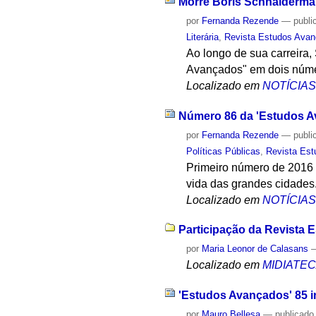
Morre Boris Schnaiderman,
por
Fernanda Rezende
—
publi
Literária
,
Revista Estudos Ava
Ao longo de sua carreira,
Avançados" em dois núm
Localizado em
NOTÍCIA
Número 86 da 'Estudos Av
por
Fernanda Rezende
—
publi
Políticas Públicas
,
Revista Es
Primeiro número de 2016 d
vida das grandes cidades
Localizado em
NOTÍCIA
Participação da Revista 
por
Maria Leonor de Calasans
Localizado em
MIDIATE
'Estudos Avançados' 85 
por
Mauro Bellesa
—
publicado