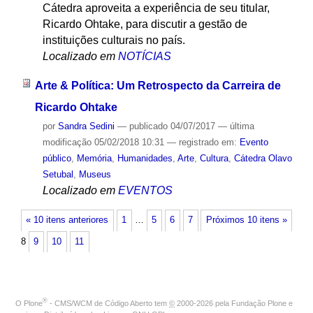
Cátedra aproveita a experiência de seu titular,
Ricardo Ohtake, para discutir a gestão de
instituições culturais no país.
Localizado em
NOTÍCIAS
Arte & Política: Um Retrospecto da Carreira de
Ricardo Ohtake
por
Sandra Sedini
—
publicado
04/07/2017
—
última
modificação
05/02/2018 10:31
— registrado em:
Evento
público
,
Memória
,
Humanidades
,
Arte
,
Cultura
,
Cátedra Olavo
Setubal
,
Museus
Localizado em
EVENTOS
« 10 itens anteriores
1
…
5
6
7
Próximos 10 itens »
8
9
10
11
®
O
Plone
- CMS/WCM de Código Aberto
tem
©
2000-2026 pela
Fundação Plone
e