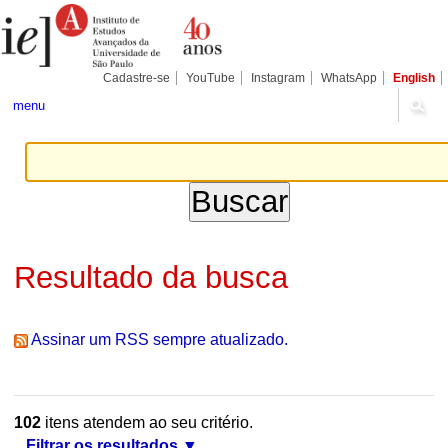
Ir
Ferramentas
Seções
para
Pessoais
o
conteúdo.
|
Cadastre-se
YouTube
Instagram
WhatsApp
English
Ir
para
menu
a
navegação
Resultado da busca
Assinar um RSS sempre atualizado.
102
itens atendem ao seu critério.
Filtrar os resultados