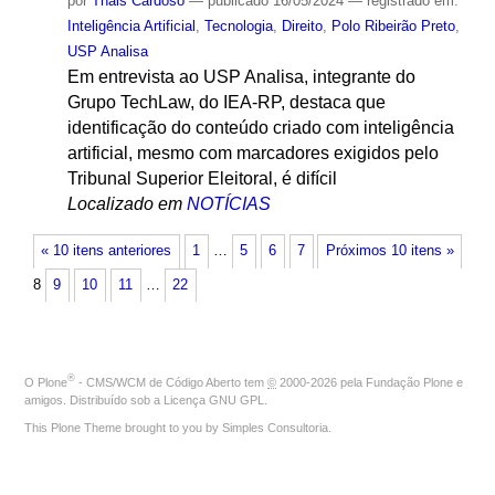
por
Thais Cardoso
—
publicado
16/05/2024
— registrado em:
Inteligência Artificial
,
Tecnologia
,
Direito
,
Polo Ribeirão Preto
,
USP Analisa
Em entrevista ao USP Analisa, integrante do
Grupo TechLaw, do IEA-RP, destaca que
identificação do conteúdo criado com inteligência
artificial, mesmo com marcadores exigidos pelo
Tribunal Superior Eleitoral, é difícil
Localizado em
NOTÍCIAS
« 10 itens anteriores
1
…
5
6
7
Próximos 10 itens »
8
9
10
11
…
22
®
O
Plone
- CMS/WCM de Código Aberto
tem
©
2000-2026 pela
Fundação Plone
e
amigos. Distribuído sob a
Licença GNU GPL
.
This Plone Theme brought to you by
Simples Consultoria
.