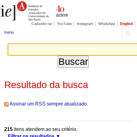
Ir
Ferramentas
Seções
para
Pessoais
o
conteúdo.
|
Cadastre-se
YouTube
Instagram
WhatsApp
English
Ir
para
menu
a
navegação
Resultado da busca
Assinar um RSS sempre atualizado.
215
itens atendem ao seu critério.
Filtrar os resultados