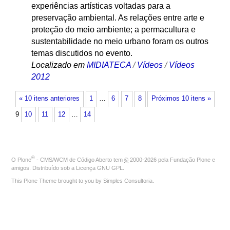
experiências artísticas voltadas para a
preservação ambiental. As relações entre arte e
proteção do meio ambiente; a permacultura e
sustentabilidade no meio urbano foram os outros
temas discutidos no evento.
Localizado em
MIDIATECA
/
Vídeos
/
Vídeos
2012
« 10 itens anteriores
1
…
6
7
8
Próximos 10 itens »
9
10
11
12
…
14
®
O
Plone
- CMS/WCM de Código Aberto
tem
©
2000-2026 pela
Fundação Plone
e
amigos. Distribuído sob a
Licença GNU GPL
.
This Plone Theme brought to you by
Simples Consultoria
.