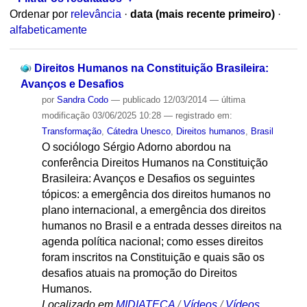
Ordenar por
relevância
·
data (mais recente primeiro)
·
alfabeticamente
Direitos Humanos na Constituição Brasileira:
Avanços e Desafios
por
Sandra Codo
—
publicado
12/03/2014
—
última
modificação
03/06/2025 10:28
— registrado em:
Transformação
,
Cátedra Unesco
,
Direitos humanos
,
Brasil
O sociólogo Sérgio Adorno abordou na
conferência Direitos Humanos na Constituição
Brasileira: Avanços e Desafios os seguintes
tópicos: a emergência dos direitos humanos no
plano internacional, a emergência dos direitos
humanos no Brasil e a entrada desses direitos na
agenda política nacional; como esses direitos
foram inscritos na Constituição e quais são os
desafios atuais na promoção do Direitos
Humanos.
Localizado em
MIDIATECA
/
Vídeos
/
Vídeos