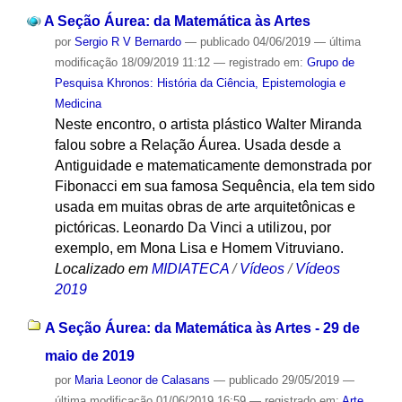
A Seção Áurea: da Matemática às Artes
por
Sergio R V Bernardo
—
publicado
04/06/2019
—
última
modificação
18/09/2019 11:12
— registrado em:
Grupo de
Pesquisa Khronos: História da Ciência, Epistemologia e
Medicina
Neste encontro, o artista plástico Walter Miranda
falou sobre a Relação Áurea. Usada desde a
Antiguidade e matematicamente demonstrada por
Fibonacci em sua famosa Sequência, ela tem sido
usada em muitas obras de arte arquitetônicas e
pictóricas. Leonardo Da Vinci a utilizou, por
exemplo, em Mona Lisa e Homem Vitruviano.
Localizado em
MIDIATECA
/
Vídeos
/
Vídeos
2019
A Seção Áurea: da Matemática às Artes - 29 de
maio de 2019
por
Maria Leonor de Calasans
—
publicado
29/05/2019
—
última modificação
01/06/2019 16:59
— registrado em:
Arte
,