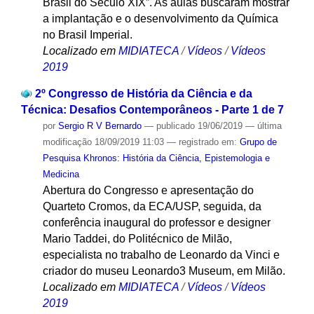
Brasil do Século XIX”. As aulas buscaram mostrar
a implantação e o desenvolvimento da Química
no Brasil Imperial.
Localizado em
MIDIATECA
/
Vídeos
/
Vídeos
2019
2º Congresso de História da Ciência e da
Técnica: Desafios Contemporâneos - Parte 1 de 7
por
Sergio R V Bernardo
—
publicado
19/06/2019
—
última
modificação
18/09/2019 11:03
— registrado em:
Grupo de
Pesquisa Khronos: História da Ciência, Epistemologia e
Medicina
Abertura do Congresso e apresentação do
Quarteto Cromos, da ECA/USP, seguida, da
conferência inaugural do professor e designer
Mario Taddei, do Politécnico de Milão,
especialista no trabalho de Leonardo da Vinci e
criador do museu Leonardo3 Museum, em Milão.
Localizado em
MIDIATECA
/
Vídeos
/
Vídeos
2019