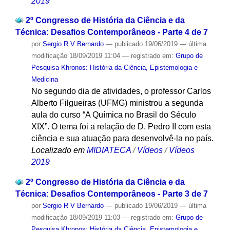
2019
2º Congresso de História da Ciência e da
Técnica: Desafios Contemporâneos - Parte 4 de 7
por
Sergio R V Bernardo
—
publicado
19/06/2019
—
última
modificação
18/09/2019 11:04
— registrado em:
Grupo de
Pesquisa Khronos: História da Ciência, Epistemologia e
Medicina
No segundo dia de atividades, o professor Carlos
Alberto Filgueiras (UFMG) ministrou a segunda
aula do curso “A Química no Brasil do Século
XIX”. O tema foi a relação de D. Pedro II com esta
ciência e sua atuação para desenvolvê-la no país.
Localizado em
MIDIATECA
/
Vídeos
/
Vídeos
2019
2º Congresso de História da Ciência e da
Técnica: Desafios Contemporâneos - Parte 3 de 7
por
Sergio R V Bernardo
—
publicado
19/06/2019
—
última
modificação
18/09/2019 11:03
— registrado em:
Grupo de
Pesquisa Khronos: História da Ciência, Epistemologia e