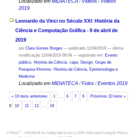
Localizado em
MIDIATECA
/
Vídeos
/
Vídeos
2019
Leonardo da Vinci no Século XXI: História da
Ciência e Computação Gráfica - 9 de abril de
2019
por
Clara Gomes Borges
—
publicado
11/04/2019
—
última
modificação
12/04/2019 09:04
— registrado em:
Evento
público
,
História da Ciência
,
capa
,
Design
,
Grupo de
Pesquisa Khronos: História da Ciência, Epistemologia e
Medicina
Localizado em
MIDIATECA
/
Fotos
/
Eventos 2019
« 10 itens anteriores
1
…
6
7
8
Próximos 10 itens »
9
10
11
12
…
19
®
O
Plone
- CMS/WCM de Código Aberto
tem
©
2000-2026 pela
Fundação Plone
e