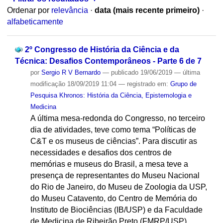
Ordenar por
relevância
·
data (mais recente primeiro)
·
alfabeticamente
2º Congresso de História da Ciência e da
Técnica: Desafios Contemporâneos - Parte 6 de 7
por
Sergio R V Bernardo
—
publicado
19/06/2019
—
última
modificação
18/09/2019 11:04
— registrado em:
Grupo de
Pesquisa Khronos: História da Ciência, Epistemologia e
Medicina
A última mesa-redonda do Congresso, no terceiro
dia de atividades, teve como tema “Políticas de
C&T e os museus de ciências”. Para discutir as
necessidades e desafios dos centros de
memórias e museus do Brasil, a mesa teve a
presença de representantes do Museu Nacional
do Rio de Janeiro, do Museu de Zoologia da USP,
do Museu Catavento, do Centro de Memória do
Instituto de Biociências (IB/USP) e da Faculdade
de Medicina de Ribeirão Preto (FMRP/USP).