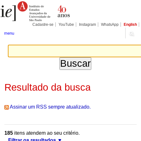
Ir
Ferramentas
Seções
para
Pessoais
o
conteúdo.
|
Cadastre-se
YouTube
Instagram
WhatsApp
English
Ir
para
menu
a
navegação
Resultado da busca
Assinar um RSS sempre atualizado.
185
itens atendem ao seu critério.
Filtrar os resultados