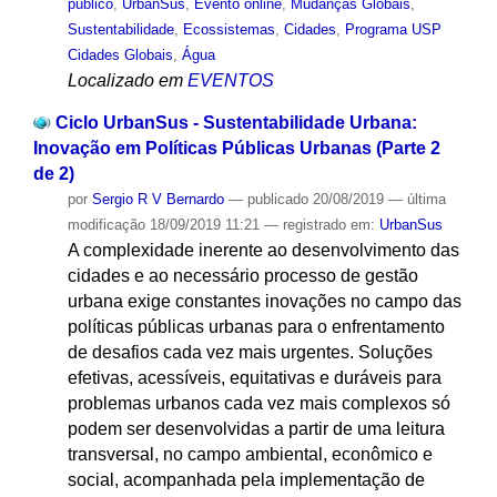
público
,
UrbanSus
,
Evento online
,
Mudanças Globais
,
Sustentabilidade
,
Ecossistemas
,
Cidades
,
Programa USP
Cidades Globais
,
Água
Localizado em
EVENTOS
Ciclo UrbanSus - Sustentabilidade Urbana:
Inovação em Políticas Públicas Urbanas (Parte 2
de 2)
por
Sergio R V Bernardo
—
publicado
20/08/2019
—
última
modificação
18/09/2019 11:21
— registrado em:
UrbanSus
A complexidade inerente ao desenvolvimento das
cidades e ao necessário processo de gestão
urbana exige constantes inovações no campo das
políticas públicas urbanas para o enfrentamento
de desafios cada vez mais urgentes. Soluções
efetivas, acessíveis, equitativas e duráveis para
problemas urbanos cada vez mais complexos só
podem ser desenvolvidas a partir de uma leitura
transversal, no campo ambiental, econômico e
social, acompanhada pela implementação de