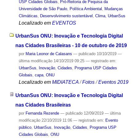
USP Cidades Globais
,
Pró-Reitoria de Pequisa da
Universidade de São Paulo
,
Política Ambiental
,
Mudanças
Climáticas
,
Desenvolvimento sustentável
,
Clima
,
UrbanSus
Localizado em
EVENTOS
UrbanSus ONU: Inovação e Tecnologia Digital
nas Cidades Brasileiras - 10 de outubro de 2019
por
Maria Leonor de Calasans
—
publicado
10/10/2019
—
última modificação
14/10/2019 09:25
— registrado em:
UrbanSus
,
Inovação
,
Cidades
,
Programa USP Cidades
Globais
,
capa
,
ONU
Localizado em
MIDIATECA
/
Fotos
/
Eventos 2019
UrbanSus ONU: Inovação e Tecnologia Digital
nas Cidades Brasileiras
por
Fernanda Rezende
—
publicado
12/09/2019
—
última
modificação
22/10/2019 11:06
— registrado em:
Evento
público
,
UrbanSus
,
Inovação
,
Cidades
,
Programa USP
Cidades Globais
,
ONU