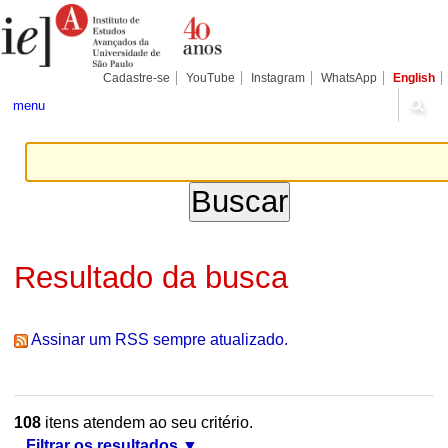
Ir
Ferramentas
Seções
para
Pessoais
o
conteúdo.
|
Cadastre-se
YouTube
Instagram
WhatsApp
English
Ir
para
menu
a
navegação
Resultado da busca
Assinar um RSS sempre atualizado.
108
itens atendem ao seu critério.
Filtrar os resultados