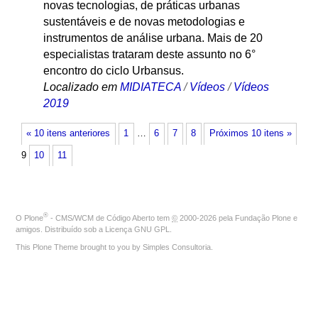
novas tecnologias, de práticas urbanas
sustentáveis e de novas metodologias e
instrumentos de análise urbana. Mais de 20
especialistas trataram deste assunto no 6°
encontro do ciclo Urbansus.
Localizado em
MIDIATECA
/
Vídeos
/
Vídeos
2019
« 10 itens anteriores
1
…
6
7
8
Próximos 10 itens »
9
10
11
®
O
Plone
- CMS/WCM de Código Aberto
tem
©
2000-2026 pela
Fundação Plone
e
amigos. Distribuído sob a
Licença GNU GPL
.
This Plone Theme brought to you by
Simples Consultoria
.