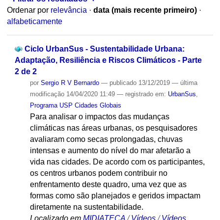
Ordenar por
relevância
·
data (mais recente primeiro)
·
alfabeticamente
Ciclo UrbanSus - Sustentabilidade Urbana:
Adaptação, Resiliência e Riscos Climáticos - Parte
2 de 2
por
Sergio R V Bernardo
—
publicado
13/12/2019
—
última
modificação
14/04/2020 11:49
— registrado em:
UrbanSus
,
Programa USP Cidades Globais
Para analisar o impactos das mudanças
climáticas nas áreas urbanas, os pesquisadores
avaliaram como secas prolongadas, chuvas
intensas e aumento do nível do mar afetarão a
vida nas cidades. De acordo com os participantes,
os centros urbanos podem contribuir no
enfrentamento deste quadro, uma vez que as
formas como são planejados e geridos impactam
diretamente na sustentabilidade.
Localizado em
MIDIATECA
/
Vídeos
/
Vídeos