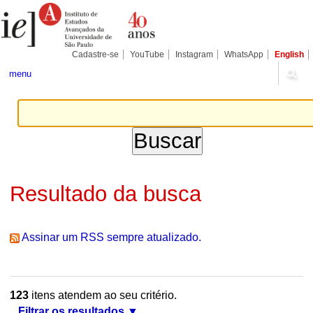
Ir
Ferramentas
Seções
para
Pessoais
o
conteúdo.
|
Cadastre-se
YouTube
Instagram
WhatsApp
English
Ir
para
menu
a
navegação
Resultado da busca
Assinar um RSS sempre atualizado.
123
itens atendem ao seu critério.
Filtrar os resultados