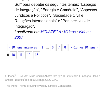
Sul" para debater os seguintes temas: "Espaços
de Integração", "Energia e Comércio", "Aspectos
Jurídicos e Políticos", "Sociedade Civil e
Relações Internacionais" e "Perspectivas de
Integração".
Localizado em
MIDIATECA
/
Vídeos
/
Vídeos
2007
« 10 itens anteriores
1
…
6
7
8
Próximos 10 itens »
9
10
11
12
13
®
O
Plone
- CMS/WCM de Código Aberto
tem
©
2000-2026 pela
Fundação Plone
e
amigos. Distribuído sob a
Licença GNU GPL
.
This Plone Theme brought to you by
Simples Consultoria
.