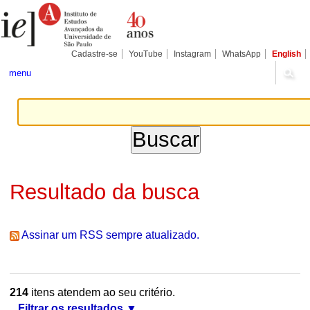
Ir
Ferramentas
Seções
para
Pessoais
o
conteúdo.
|
Cadastre-se
YouTube
Instagram
WhatsApp
English
Ir
para
menu
a
navegação
Resultado da busca
Assinar um RSS sempre atualizado.
214
itens atendem ao seu critério.
Filtrar os resultados