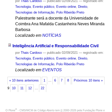
por
Thais Cardoso
—
publicado
02/09/2021
— registrado em:
Tecnologia
,
Evento público
,
Evento online
,
Direito
,
Tecnologias de Informação
,
Polo Ribeirão Preto
Palestrante será a docente da Universidade de
Coimbra Ana Mafalda Castanheira Neves Miranda
Barbosa
Localizado em
NOTÍCIAS
Inteligência Artificial e Responsabilidade Civil
por
Thais Cardoso
—
publicado
02/09/2021
— registrado em:
Tecnologia
,
Evento público
,
Evento online
,
Direito
,
Tecnologias de Informação
,
Polo Ribeirão Preto
Localizado em
EVENTOS
« 10 itens anteriores
1
…
6
7
8
Próximos 10 itens »
9
10
11
12
…
22
®
O
Plone
- CMS/WCM de Código Aberto
tem
©
2000-2026 pela
Fundação Plone
e