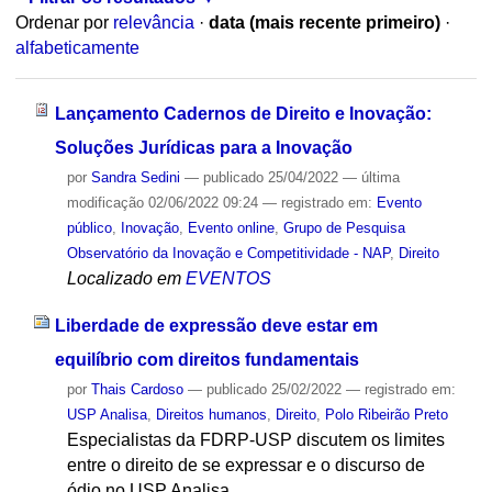
Ordenar por
relevância
·
data (mais recente primeiro)
·
alfabeticamente
Lançamento Cadernos de Direito e Inovação:
Soluções Jurídicas para a Inovação
por
Sandra Sedini
—
publicado
25/04/2022
—
última
modificação
02/06/2022 09:24
— registrado em:
Evento
público
,
Inovação
,
Evento online
,
Grupo de Pesquisa
Observatório da Inovação e Competitividade - NAP
,
Direito
Localizado em
EVENTOS
Liberdade de expressão deve estar em
equilíbrio com direitos fundamentais
por
Thais Cardoso
—
publicado
25/02/2022
— registrado em:
USP Analisa
,
Direitos humanos
,
Direito
,
Polo Ribeirão Preto
Especialistas da FDRP-USP discutem os limites
entre o direito de se expressar e o discurso de
ódio no USP Analisa