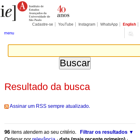
Ir
Ferramentas
Seções
para
Pessoais
o
conteúdo.
|
Cadastre-se
YouTube
Instagram
WhatsApp
English
Ir
para
menu
a
navegação
Resultado da busca
Assinar um RSS sempre atualizado.
96
itens atendem ao seu critério.
Filtrar os resultados
Ordenar por
relevância
·
data (mais recente primeiro)
·