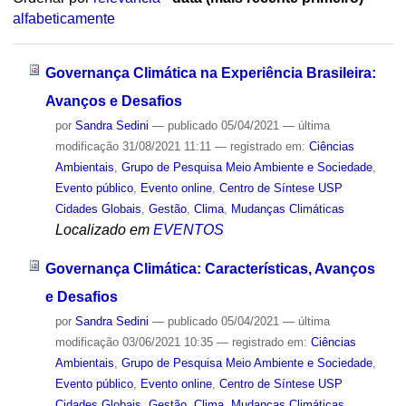
alfabeticamente
Governança Climática na Experiência Brasileira:
Avanços e Desafios
por
Sandra Sedini
—
publicado
05/04/2021
—
última
modificação
31/08/2021 11:11
— registrado em:
Ciências
Ambientais
,
Grupo de Pesquisa Meio Ambiente e Sociedade
,
Evento público
,
Evento online
,
Centro de Síntese USP
Cidades Globais
,
Gestão
,
Clima
,
Mudanças Climáticas
Localizado em
EVENTOS
Governança Climática: Características, Avanços
e Desafios
por
Sandra Sedini
—
publicado
05/04/2021
—
última
modificação
03/06/2021 10:35
— registrado em:
Ciências
Ambientais
,
Grupo de Pesquisa Meio Ambiente e Sociedade
,
Evento público
,
Evento online
,
Centro de Síntese USP
Cidades Globais
,
Gestão
,
Clima
,
Mudanças Climáticas