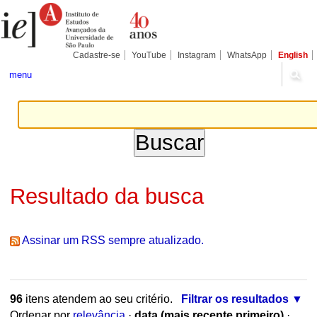
Ir
Ferramentas
Seções
para
Pessoais
o
conteúdo.
|
Cadastre-se
YouTube
Instagram
WhatsApp
English
Ir
para
menu
a
navegação
Resultado da busca
Assinar um RSS sempre atualizado.
96
itens atendem ao seu critério.
Filtrar os resultados
Ordenar por
relevância
·
data (mais recente primeiro)
·