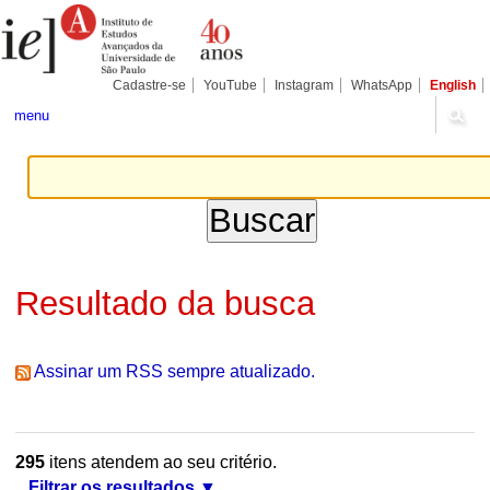
Ir
Ferramentas
Seções
para
Pessoais
o
conteúdo.
|
Cadastre-se
YouTube
Instagram
WhatsApp
English
Ir
para
menu
a
navegação
Resultado da busca
Assinar um RSS sempre atualizado.
295
itens atendem ao seu critério.
Filtrar os resultados