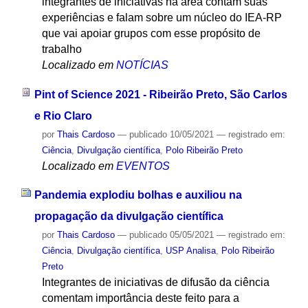
integrantes de iniciativas na área contam suas
experiências e falam sobre um núcleo do IEA-RP
que vai apoiar grupos com esse propósito de
trabalho
Localizado em
NOTÍCIAS
Pint of Science 2021 - Ribeirão Preto, São Carlos
e Rio Claro
por
Thais Cardoso
—
publicado
10/05/2021
— registrado em:
Ciência
,
Divulgação científica
,
Polo Ribeirão Preto
Localizado em
EVENTOS
Pandemia explodiu bolhas e auxiliou na
propagação da divulgação científica
por
Thais Cardoso
—
publicado
05/05/2021
— registrado em:
Ciência
,
Divulgação científica
,
USP Analisa
,
Polo Ribeirão
Preto
Integrantes de iniciativas de difusão da ciência
comentam importância deste feito para a