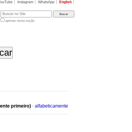
YouTube
Instagram
WhatsApp
English
apenas nesta seção
a…
ente primeiro)
·
alfabeticamente