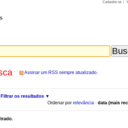
Cadastre-se
Busca
Busca
Avançad
sca
Assinar um RSS sempre atualizado.
Filtrar os resultados
Ordenar por
relevância
·
data (mais rec
trado.