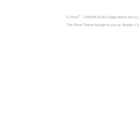
®
O
Plone
- CMS/WCM de Código Aberto
tem
©
2
This Plone Theme brought to you by
Simples Co