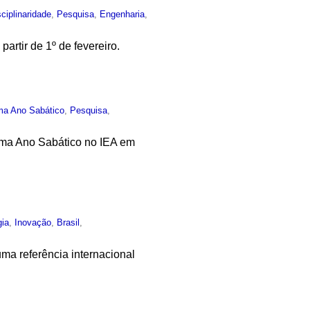
sciplinaridade
,
Pesquisa
,
Engenharia
,
artir de 1º de fevereiro.
ma Ano Sabático
,
Pesquisa
,
ama Ano Sabático no IEA em
gia
,
Inovação
,
Brasil
,
ma referência internacional