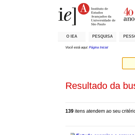
Ir
Ferramentas
Seções
para
Pessoais
o
conteúdo.
|
Ir
para
a
O IEA
PESQUISA
PESS
navegação
Você está aqui:
Página Inicial
Resultado da bu
139
itens atendem ao seu critéri