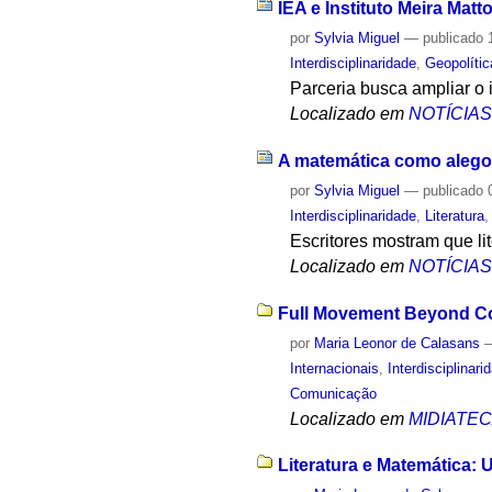
IEA e Instituto Meira Ma
por
Sylvia Miguel
—
publicado
1
Interdisciplinaridade
,
Geopolític
Parceria busca ampliar o 
Localizado em
NOTÍCIA
A matemática como alegor
por
Sylvia Miguel
—
publicado
0
Interdisciplinaridade
,
Literatura
Escritores mostram que li
Localizado em
NOTÍCIA
Full Movement Beyond Con
por
Maria Leonor de Calasans
Internacionais
,
Interdisciplinari
Comunicação
Localizado em
MIDIATE
Literatura e Matemática: