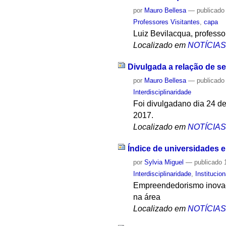
por
Mauro Bellesa
—
publicado
Professores Visitantes
,
capa
Luiz Bevilacqua, professor
Localizado em
NOTÍCIA
Divulgada a relação de s
por
Mauro Bellesa
—
publicado
Interdisciplinaridade
Foi divulgadano dia 24 d
2017.
Localizado em
NOTÍCIA
Índice de universidades
por
Sylvia Miguel
—
publicado
1
Interdisciplinaridade
,
Institucion
Empreendedorismo inovado
na área
Localizado em
NOTÍCIA