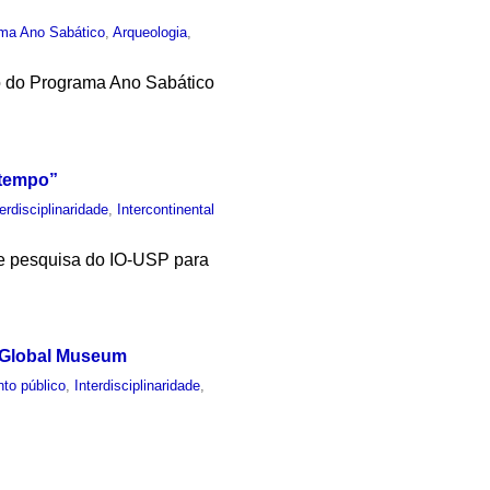
ma Ano Sabático
,
Arqueologia
,
ão do Programa Ano Sabático
“tempo”
terdisciplinaridade
,
Intercontinental
de pesquisa do IO-USP para
e Global Museum
to público
,
Interdisciplinaridade
,