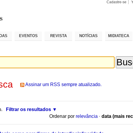
Cadastre-se
Busca
Busca
Avançad
OAS
EVENTOS
REVISTA
NOTÍCIAS
MIDIATECA
sca
Assinar um RSS sempre atualizado.
o.
Filtrar os resultados
Ordenar por
relevância
·
data (mais rec