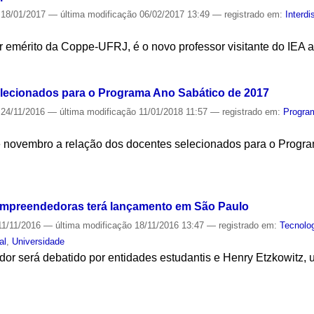
18/01/2017
—
última modificação
06/02/2017 13:49
— registrado em:
Interdi
 emérito da Coppe-UFRJ, é o novo professor visitante do IEA a p
S
elecionados para o Programa Ano Sabático de 2017
24/11/2016
—
última modificação
11/01/2018 11:57
— registrado em:
Progra
e novembro a relação dos docentes selecionados para o Progr
S
 empreendedoras terá lançamento em São Paulo
1/11/2016
—
última modificação
18/11/2016 13:47
— registrado em:
Tecnolo
al
,
Universidade
r será debatido por entidades estudantis e Henry Etzkowitz, u
S