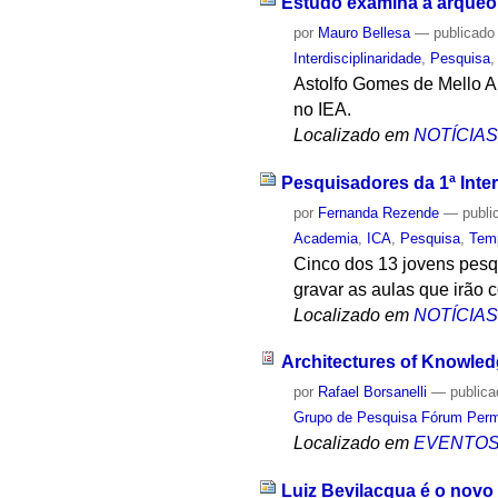
Estudo examina a arqueol
por
Mauro Bellesa
—
publicado
Interdisciplinaridade
,
Pesquisa
Astolfo Gomes de Mello A
no IEA.
Localizado em
NOTÍCIA
Pesquisadores da 1ª Inte
por
Fernanda Rezende
—
publi
Academia
,
ICA
,
Pesquisa
,
Tem
Cinco dos 13 jovens pesq
gravar as aulas que irão
Localizado em
NOTÍCIA
Architectures of Knowled
por
Rafael Borsanelli
—
public
Grupo de Pesquisa Fórum Perma
Localizado em
EVENTO
Luiz Bevilacqua é o novo 