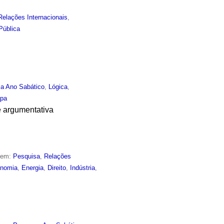
Relações Internacionais
,
Pública
a Ano Sabático
,
Lógica
,
apa
e argumentativa
o em:
Pesquisa
,
Relações
nomia
,
Energia
,
Direito
,
Indústria
,