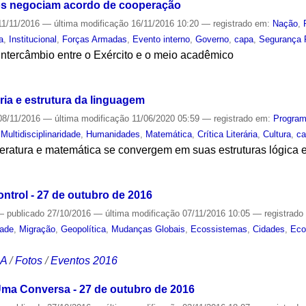
ttos negociam acordo de cooperação
1/11/2016
—
última modificação
16/11/2016 10:20
— registrado em:
Nação
,
a
,
Institucional
,
Forças Armadas
,
Evento interno
,
Governo
,
capa
,
Segurança 
intercâmbio entre o Exército e o meio acadêmico
S
ia e estrutura da linguagem
8/11/2016
—
última modificação
11/06/2020 05:59
— registrado em:
Program
,
Multidisciplinaridade
,
Humanidades
,
Matemática
,
Crítica Literária
,
Cultura
,
c
teratura e matemática se convergem em suas estruturas lógica 
S
trol - 27 de outubro de 2016
—
publicado
27/10/2016
—
última modificação
07/11/2016 10:05
— registrad
dade
,
Migração
,
Geopolítica
,
Mudanças Globais
,
Ecossistemas
,
Cidades
,
Eco
CA
/
Fotos
/
Eventos 2016
 Uma Conversa - 27 de outubro de 2016