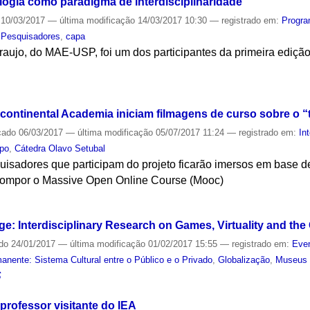
ogia como paradigma de interdisciplinaridade
10/03/2017
—
última modificação
14/03/2017 10:30
— registrado em:
Progra
,
Pesquisadores
,
capa
raujo, do MAE-USP, foi um dos participantes da primeira ediç
S
rcontinental Academia iniciam filmagens de curso sobre o 
cado
06/03/2017
—
última modificação
05/07/2017 11:24
— registrado em:
In
po
,
Cátedra Olavo Setubal
uisadores que participam do projeto ficarão imersos em base 
 compor o Massive Open Online Course (Mooc)
S
ge: Interdisciplinary Research on Games, Virtuality and th
ado
24/01/2017
—
última modificação
01/02/2017 15:55
— registrado em:
Even
nente: Sistema Cultural entre o Público e o Privado
,
Globalização
,
Museus
S
professor visitante do IEA