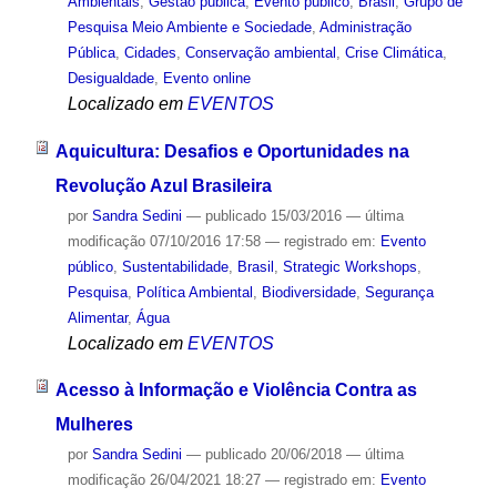
Ambientais
,
Gestão pública
,
Evento público
,
Brasil
,
Grupo de
Pesquisa Meio Ambiente e Sociedade
,
Administração
Pública
,
Cidades
,
Conservação ambiental
,
Crise Climática
,
Desigualdade
,
Evento online
Localizado em
EVENTOS
Aquicultura: Desafios e Oportunidades na
Revolução Azul Brasileira
por
Sandra Sedini
—
publicado
15/03/2016
—
última
modificação
07/10/2016 17:58
— registrado em:
Evento
público
,
Sustentabilidade
,
Brasil
,
Strategic Workshops
,
Pesquisa
,
Política Ambiental
,
Biodiversidade
,
Segurança
Alimentar
,
Água
Localizado em
EVENTOS
Acesso à Informação e Violência Contra as
Mulheres
por
Sandra Sedini
—
publicado
20/06/2018
—
última
modificação
26/04/2021 18:27
— registrado em:
Evento