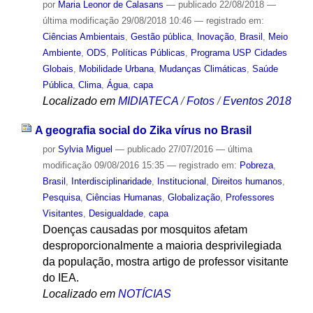
por
Maria Leonor de Calasans
—
publicado
22/08/2018
—
última modificação
29/08/2018 10:46
— registrado em:
Ciências Ambientais
,
Gestão pública
,
Inovação
,
Brasil
,
Meio
Ambiente
,
ODS
,
Políticas Públicas
,
Programa USP Cidades
Globais
,
Mobilidade Urbana
,
Mudanças Climáticas
,
Saúde
Pública
,
Clima
,
Água
,
capa
Localizado em
MIDIATECA
/
Fotos
/
Eventos 2018
A geografia social do Zika vírus no Brasil
por
Sylvia Miguel
—
publicado
27/07/2016
—
última
modificação
09/08/2016 15:35
— registrado em:
Pobreza
,
Brasil
,
Interdisciplinaridade
,
Institucional
,
Direitos humanos
,
Pesquisa
,
Ciências Humanas
,
Globalização
,
Professores
Visitantes
,
Desigualdade
,
capa
Doenças causadas por mosquitos afetam
desproporcionalmente a maioria desprivilegiada
da população, mostra artigo de professor visitante
do IEA.
Localizado em
NOTÍCIAS