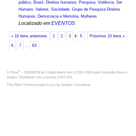
público
,
Brasil
,
Direitos humanos
,
Pesquisa
,
Violência
,
Ser
Humano
,
Valores
,
Sociedade
,
Grupo de Pesquisa Direitos
Humanos, Democracia e Memória
,
Mulheres
Localizado em
EVENTOS
« 10 itens anteriores
1
2
3
4
5
Próximos 10 itens »
6
7
…
63
®
O
Plone
- CMS/WCM de Código Aberto
tem
©
2000-2026 pela
Fundação Plone
e
amigos. Distribuído sob a
Licença GNU GPL
.
This Plone Theme brought to you by
Simples Consultoria
.