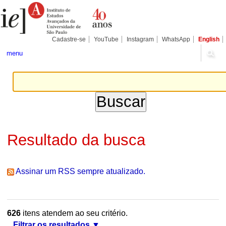
Ir
Ferramentas
Seções
para
Pessoais
o
conteúdo.
|
Cadastre-se
YouTube
Instagram
WhatsApp
English
Ir
para
menu
a
navegação
Resultado da busca
Assinar um RSS sempre atualizado.
626
itens atendem ao seu critério.
Filtrar os resultados