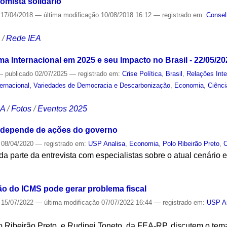
omista solidário
17/04/2018
—
última modificação
10/08/2018 16:12
— registrado em:
Consel
S
/
Rede IEA
a Internacional em 2025 e seu Impacto no Brasil - 22/05/20
—
publicado
02/07/2025
— registrado em:
Crise Política
,
Brasil
,
Relações Inte
ternacional, Variedades de Democracia e Descarbonização
,
Economia
,
Ciênci
CA
/
Fotos
/
Eventos 2025
depende de ações do governo
08/04/2020
— registrado em:
USP Analisa
,
Economia
,
Polo Ribeirão Preto
,
C
 parte da entrevista com especialistas sobre o atual cenário 
S
ção do ICMS pode gerar problema fiscal
15/07/2022
—
última modificação
07/07/2022 16:44
— registrado em:
USP A
 Ribeirão Preto, e Rudinei Toneto, da FEA-RP, discutem o tem