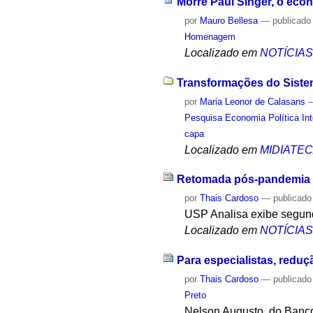
Morre Paul Singer, o econ
por
Mauro Bellesa
—
publicado
Homenagem
Localizado em
NOTÍCIA
Transformações do Sistem
por
Maria Leonor de Calasans
Pesquisa Economia Política In
capa
Localizado em
MIDIATE
Retomada pós-pandemia 
por
Thais Cardoso
—
publicado
USP Analisa exibe segunda
Localizado em
NOTÍCIA
Para especialistas, redu
por
Thais Cardoso
—
publicado
Preto
Nelson Augusto, do Banco