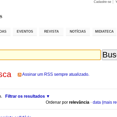
Cadastre-se
Busca
Busca
Avançad
OAS
EVENTOS
REVISTA
NOTÍCIAS
MIDIATECA
sca
Assinar um RSS sempre atualizado.
o.
Filtrar os resultados
Ordenar por
relevância
·
data (mais re