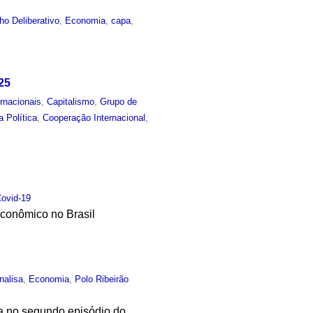
ho Deliberativo
,
Economia
,
capa
,
25
rnacionais
,
Capitalismo
,
Grupo de
a Política
,
Cooperação Internacional
,
ovid-19
econômico no Brasil
nalisa
,
Economia
,
Polo Ribeirão
a no segundo episódio do