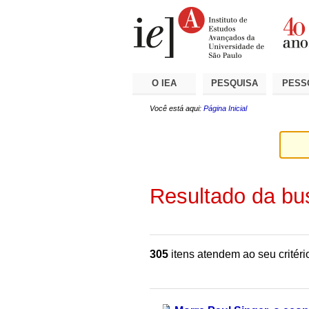
Ir
Ferramentas
Seções
para
Pessoais
o
conteúdo.
|
Ir
para
a
O IEA
PESQUISA
PESS
navegação
Você está aqui:
Página Inicial
Resultado da bu
305
itens atendem ao seu critéri