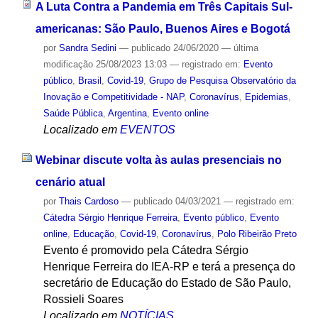
A Luta Contra a Pandemia em Três Capitais Sul-
americanas: São Paulo, Buenos Aires e Bogotá
por
Sandra Sedini
—
publicado
24/06/2020
—
última
modificação
25/08/2023 13:03
— registrado em:
Evento
público
,
Brasil
,
Covid-19
,
Grupo de Pesquisa Observatório da
Inovação e Competitividade - NAP
,
Coronavírus
,
Epidemias
,
Saúde Pública
,
Argentina
,
Evento online
Localizado em
EVENTOS
Webinar discute volta às aulas presenciais no
cenário atual
por
Thais Cardoso
—
publicado
04/03/2021
— registrado em:
Cátedra Sérgio Henrique Ferreira
,
Evento público
,
Evento
online
,
Educação
,
Covid-19
,
Coronavírus
,
Polo Ribeirão Preto
Evento é promovido pela Cátedra Sérgio
Henrique Ferreira do IEA-RP e terá a presença do
secretário de Educação do Estado de São Paulo,
Rossieli Soares
Localizado em
NOTÍCIAS