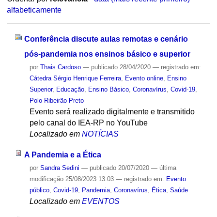
alfabeticamente
Conferência discute aulas remotas e cenário
pós-pandemia nos ensinos básico e superior
por
Thais Cardoso
—
publicado
28/04/2020
— registrado em:
Cátedra Sérgio Henrique Ferreira
,
Evento online
,
Ensino
Superior
,
Educação
,
Ensino Básico
,
Coronavírus
,
Covid-19
,
Polo Ribeirão Preto
Evento será realizado digitalmente e transmitido
pelo canal do IEA-RP no YouTube
Localizado em
NOTÍCIAS
A Pandemia e a Ética
por
Sandra Sedini
—
publicado
20/07/2020
—
última
modificação
25/08/2023 13:03
— registrado em:
Evento
público
,
Covid-19
,
Pandemia
,
Coronavírus
,
Ética
,
Saúde
Localizado em
EVENTOS