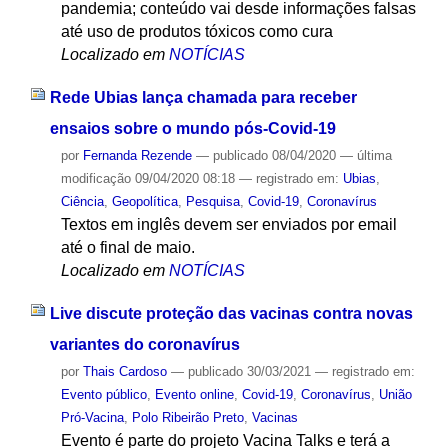
pandemia; conteúdo vai desde informações falsas
até uso de produtos tóxicos como cura
Localizado em
NOTÍCIAS
Rede Ubias lança chamada para receber
ensaios sobre o mundo pós-Covid-19
por
Fernanda Rezende
—
publicado
08/04/2020
—
última
modificação
09/04/2020 08:18
— registrado em:
Ubias
,
Ciência
,
Geopolítica
,
Pesquisa
,
Covid-19
,
Coronavírus
Textos em inglês devem ser enviados por email
até o final de maio.
Localizado em
NOTÍCIAS
Live discute proteção das vacinas contra novas
variantes do coronavírus
por
Thais Cardoso
—
publicado
30/03/2021
— registrado em:
Evento público
,
Evento online
,
Covid-19
,
Coronavírus
,
União
Pró-Vacina
,
Polo Ribeirão Preto
,
Vacinas
Evento é parte do projeto Vacina Talks e terá a