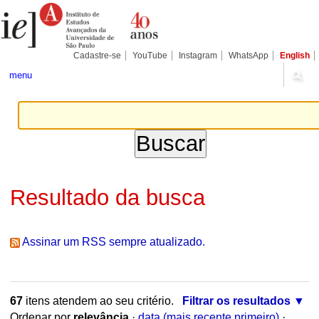
Ir
Ferramentas
Seções
para
Pessoais
o
conteúdo.
|
Cadastre-se
YouTube
Instagram
WhatsApp
English
Ir
para
menu
a
navegação
Resultado da busca
Assinar um RSS sempre atualizado.
67
itens atendem ao seu critério.
Filtrar os resultados
Ordenar por
relevância
·
data (mais recente primeiro)
·