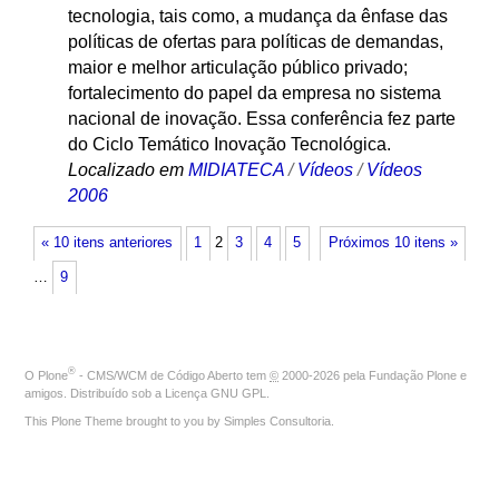
tecnologia, tais como, a mudança da ênfase das
políticas de ofertas para políticas de demandas,
maior e melhor articulação público privado;
fortalecimento do papel da empresa no sistema
nacional de inovação. Essa conferência fez parte
do Ciclo Temático Inovação Tecnológica.
Localizado em
MIDIATECA
/
Vídeos
/
Vídeos
2006
« 10 itens anteriores
1
2
3
4
5
Próximos 10 itens »
…
9
®
O
Plone
- CMS/WCM de Código Aberto
tem
©
2000-2026 pela
Fundação Plone
e
amigos. Distribuído sob a
Licença GNU GPL
.
This Plone Theme brought to you by
Simples Consultoria
.