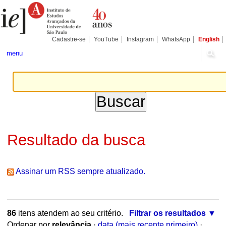
Ir
Ferramentas
Seções
para
Pessoais
o
conteúdo.
|
Cadastre-se
YouTube
Instagram
WhatsApp
English
Ir
para
menu
a
navegação
Resultado da busca
Assinar um RSS sempre atualizado.
86
itens atendem ao seu critério.
Filtrar os resultados
Ordenar por
relevância
·
data (mais recente primeiro)
·