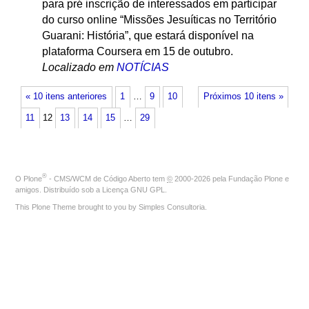
para pré inscrição de interessados em participar
do curso online “Missões Jesuíticas no Território
Guarani: História”, que estará disponível na
plataforma Coursera em 15 de outubro.
Localizado em
NOTÍCIAS
« 10 itens anteriores
1
…
9
10
Próximos 10 itens »
11
12
13
14
15
…
29
®
O
Plone
- CMS/WCM de Código Aberto
tem
©
2000-2026 pela
Fundação Plone
e
amigos. Distribuído sob a
Licença GNU GPL
.
This Plone Theme brought to you by
Simples Consultoria
.