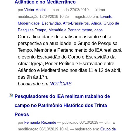
Atlântico e no Mediterrâneo
por
Victor Matioli
—
publicado
27/03/2019
—
última
modificação
12/04/2019 10:25
— registrado em:
Evento
,
Modernidade
,
Escravidão
,
Afro-Brasileiros
,
África
,
Grupo de
Pesquisa Tempo, Memória e Pertencimento
,
capa
Com a finalidade de analisar o assunto sob a
perspectiva da atualidade, o Grupo de Pesquisa
Tempo, Memória e Pertencimento do IEA realizará
o evento Escravidão do Corpo e Escravidão da
Alma: Igreja, Poder Político e Escravidão entre
Atlântico e Mediterrâneo nos dias 11 e 12 de abril,
das 9h às 17h.
Localizado em
NOTÍCIAS
Pesquisadores do IEA realizam trabalho de
campo no Patrimônio Histórico dos Trinta
Povos
por
Fernanda Rezende
—
publicado
08/10/2019
—
última
modificação
08/10/2019 10:41
— registrado em:
Grupo de