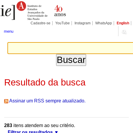
Ir
Ferramentas
Seções
para
Pessoais
o
conteúdo.
|
Cadastre-se
YouTube
Instagram
WhatsApp
English
Ir
para
menu
a
navegação
Resultado da busca
Assinar um RSS sempre atualizado.
283
itens atendem ao seu critério.
Filtrar os resultados