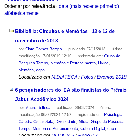
Ordenar por
relevância
·
data (mais recente primeiro)
·
alfabeticamente
Bibliofilia: Circuitos e Memórias - 12 e 13 de
novembro de 2018
por
Clara Gomes Borges
—
publicado
27/11/2018
—
última
modificação
17/01/2019 12:10
— registrado em:
Grupo de
Pesquisa Tempo, Memória e Pertencimento
,
Livros
,
Memória
,
capa
Localizado em
MIDIATECA
/
Fotos
/
Eventos 2018
6 pesquisadores do IEA são finalistas do Prêmio
Jabuti Acadêmico 2024
por
Mauro Bellesa
—
publicado
06/08/2024
—
última
modificação
06/08/2024 12:52
— registrado em:
Psicologia
,
Cátedra Oscar Sala
,
Diversidade
,
Mídia
,
Grupo de Pesquisa
Tempo, Memória e Pertencimento
,
Cultura Digital
,
capa
Localizado em
NOTÍCIAS
/
Rede IEA