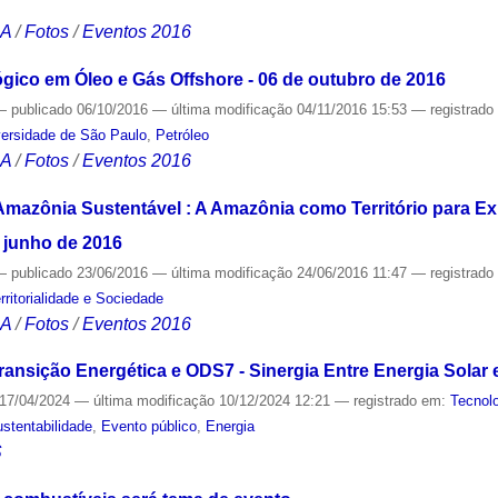
CA
/
Fotos
/
Eventos 2016
ico em Óleo e Gás Offshore - 06 de outubro de 2016
—
publicado
06/10/2016
—
última modificação
04/11/2016 15:53
— registrad
versidade de São Paulo
,
Petróleo
CA
/
Fotos
/
Eventos 2016
Amazônia Sustentável : A Amazônia como Território para E
e junho de 2016
—
publicado
23/06/2016
—
última modificação
24/06/2016 11:47
— registrad
rritorialidade e Sociedade
CA
/
Fotos
/
Eventos 2016
ransição Energética e ODS7 - Sinergia Entre Energia Solar 
17/04/2024
—
última modificação
10/12/2024 12:21
— registrado em:
Tecnol
stentabilidade
,
Evento público
,
Energia
S