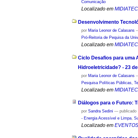
Comunicação
Localizado em
MIDIATE
Desenvolvimento Tecnológ
por
Maria Leonor de Calasans
Pró-Reitoria de Pequisa da Uni
Localizado em
MIDIATE
Ciclo Desafios para uma 
Hidroeletricidade? - 23 d
por
Maria Leonor de Calasans
Pesquisa Políticas Públicas, Te
Localizado em
MIDIATE
Diálogos para o Futuro: T
por
Sandra Sedini
—
publicado
- Energia Acessível e Limpa
,
Su
Localizado em
EVENTO