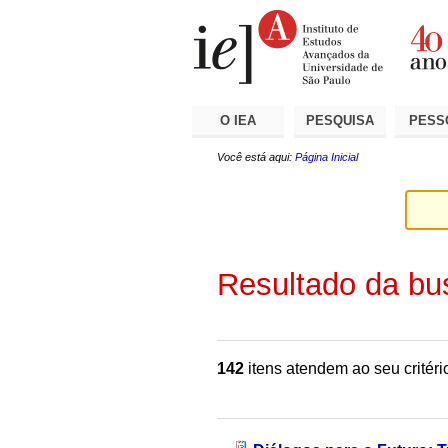
Ir
Ferramentas
Seções
para
Pessoais
o
conteúdo.
|
Ir
para
a
O IEA
PESQUISA
PESS
navegação
Você está aqui:
Página Inicial
Resultado da bu
142
itens atendem ao seu critéri