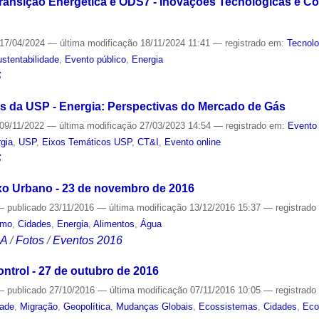
Transição Energética e ODS7 - Inovações Tecnológicas e C
17/04/2024
—
última modificação
18/11/2024 11:41
— registrado em:
Tecnolo
stentabilidade
,
Evento público
,
Energia
S
s da USP - Energia: Perspectivas do Mercado de Gás
09/11/2022
—
última modificação
27/03/2023 14:54
— registrado em:
Evento 
gia
,
USP
,
Eixos Temáticos USP
,
CT&I
,
Evento online
S
xo Urbano - 23 de novembro de 2016
—
publicado
23/11/2016
—
última modificação
13/12/2016 15:37
— registrad
smo
,
Cidades
,
Energia
,
Alimentos
,
Água
CA
/
Fotos
/
Eventos 2016
trol - 27 de outubro de 2016
—
publicado
27/10/2016
—
última modificação
07/11/2016 10:05
— registrad
dade
,
Migração
,
Geopolítica
,
Mudanças Globais
,
Ecossistemas
,
Cidades
,
Eco