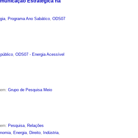
omunicação Estratégica na
gia
,
Programa Ano Sabático
,
ODS07
público
,
ODS07 - Energia Acessível
o em:
Grupo de Pesquisa Meio
o em:
Pesquisa
,
Relações
nomia
,
Energia
,
Direito
,
Indústria
,