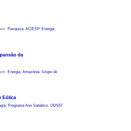
o em:
Pesquisa
,
ACIESP
,
Energia
,
xpansão da
o em:
Energia
,
Amazônia
,
Grupo de
e Eólica
ogia
,
Programa Ano Sabático
,
ODS07