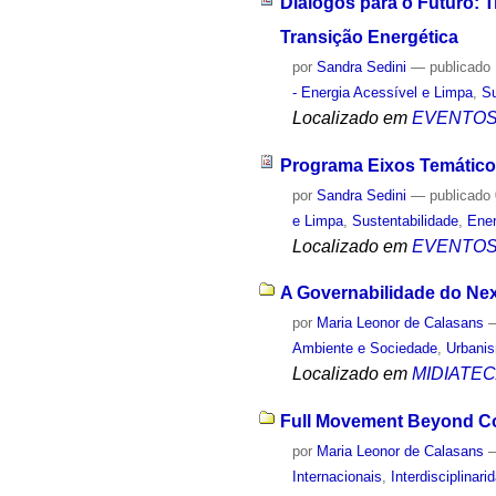
Diálogos para o Futuro: 
Transição Energética
por
Sandra Sedini
—
publicado
- Energia Acessível e Limpa
,
Su
Localizado em
EVENTO
Programa Eixos Temático
por
Sandra Sedini
—
publicado
e Limpa
,
Sustentabilidade
,
Ener
Localizado em
EVENTO
A Governabilidade do Ne
por
Maria Leonor de Calasans
Ambiente e Sociedade
,
Urbani
Localizado em
MIDIATE
Full Movement Beyond Con
por
Maria Leonor de Calasans
Internacionais
,
Interdisciplinari