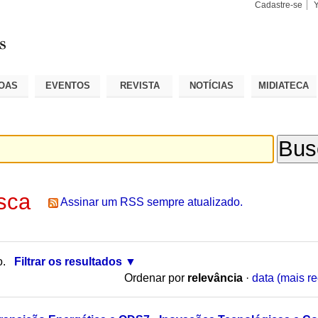
Cadastre-se
Busca
Busca
Avançad
OAS
EVENTOS
REVISTA
NOTÍCIAS
MIDIATECA
sca
Assinar um RSS sempre atualizado.
o.
Filtrar os resultados
Ordenar por
relevância
·
data (mais re