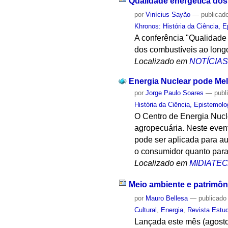
Qualidade energética dos
por
Vinícius Sayão
—
publicad
Khronos: História da Ciência, 
A conferência "Qualidade 
dos combustíveis ao long
Localizado em
NOTÍCIA
Energia Nuclear pode Mel
por
Jorge Paulo Soares
—
publ
História da Ciência, Epistemolo
O Centro de Energia Nucl
agropecuária. Neste even
pode ser aplicada para au
o consumidor quanto para 
Localizado em
MIDIATE
Meio ambiente e patrimôn
por
Mauro Bellesa
—
publicado
Cultural
,
Energia
,
Revista Estu
Lançada este mês (agosto