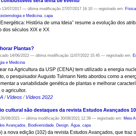
 combustíveis será tema de evento
o
13/07/2017
—
última modificação
27/07/2017 16:10
— registrado em:
Físic
Epistemologia e Medicina
,
capa
Energética: História de uma Ideia" resume a evolução dos atri
o dos séculos XIX e XX
S
horar Plantas?
icado
14/06/2022
—
última modificação
11/07/2022 15:45
— registrado em:
E
gia e Medicina
ear na Agricultura da USP (CENA) tem utilizado a energia nucl
to, o pesquisador Augusto Tulmann Neto abordou como a energ
mentar a variabilidade genética de plantas e melhorar caracterí
o agricultor.
CA
/
Vídeos
/
Vídeos 2022
io cultural são destaques da revista Estudos Avançados 1
26/08/2021
—
última modificação
30/08/2021 12:39
— registrado em:
Meio A
dos Avançados
,
Biodiversidade
,
Design
,
Água
,
capa
) a nova edição (102) da revista Estudos Avançados, que traz 