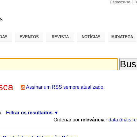
Cadastre-se
Busca
Busca
Avançad
OAS
EVENTOS
REVISTA
NOTÍCIAS
MIDIATECA
sca
Assinar um RSS sempre atualizado.
o.
Filtrar os resultados
Ordenar por
relevância
·
data (mais re