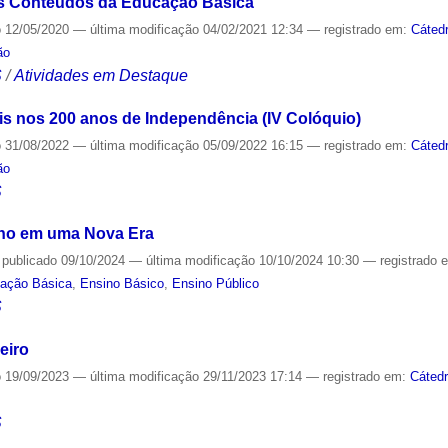
s Conteúdos da Educação Básica
o
12/05/2020
—
última modificação
04/02/2021 12:34
— registrado em:
Cáted
ão
S
/
Atividades em Destaque
s nos 200 anos de Independência (IV Colóquio)
o
31/08/2022
—
última modificação
05/09/2022 16:15
— registrado em:
Cáted
ão
S
lho em uma Nova Era
—
publicado
09/10/2024
—
última modificação
10/10/2024 10:30
— registrado 
cação Básica
,
Ensino Básico
,
Ensino Público
S
eiro
o
19/09/2023
—
última modificação
29/11/2023 17:14
— registrado em:
Cáted
S