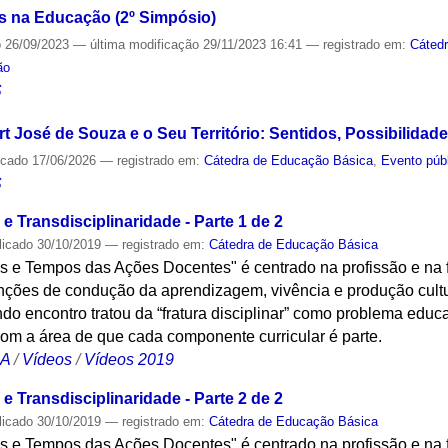
is na Educação (2º Simpósio)
o
26/09/2023
—
última modificação
29/11/2023 16:41
— registrado em:
Cáted
ão
S
t José de Souza e o Seu Território: Sentidos, Possibilidad
icado
17/06/2026
— registrado em:
Cátedra de Educação Básica
,
Evento púb
S
e Transdisciplinaridade - Parte 1 de 2
licado
30/10/2019
— registrado em:
Cátedra de Educação Básica
os e Tempos das Ações Docentes" é centrado na profissão e na
nções de condução da aprendizagem, vivência e produção cultu
do encontro tratou da “fratura disciplinar” como problema educa
com a área de que cada componente curricular é parte.
CA
/
Vídeos
/
Vídeos 2019
e Transdisciplinaridade - Parte 2 de 2
licado
30/10/2019
— registrado em:
Cátedra de Educação Básica
os e Tempos das Ações Docentes" é centrado na profissão e na