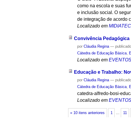
como na escola e suas fu
e inclusão social. O segun
de integração de acordo 
Localizado em
MIDIATE
Convivência Pedagógica
por
Cláudia Regina
—
publicad
Cátedra de Educação Básica
,
E
Localizado em
EVENTO
Educação e Trabalho: No
por
Cláudia Regina
—
publicad
Cátedra de Educação Básica
,
E
catedra-alfredo-bosi-edu
Localizado em
EVENTO
« 10 itens anteriores
1
…
11