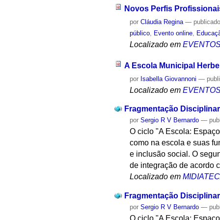
Novos Perfis Profissiona
por
Cláudia Regina
—
publicad
público
,
Evento online
,
Educaç
Localizado em
EVENTO
A Escola Municipal Herber
por
Isabella Giovannoni
—
publ
Localizado em
EVENTO
Fragmentação Disciplinar 
por
Sergio R V Bernardo
—
pub
O ciclo "A Escola: Espaç
como na escola e suas fu
e inclusão social. O segun
de integração de acordo 
Localizado em
MIDIATE
Fragmentação Disciplinar 
por
Sergio R V Bernardo
—
pub
O ciclo "A Escola: Espaç