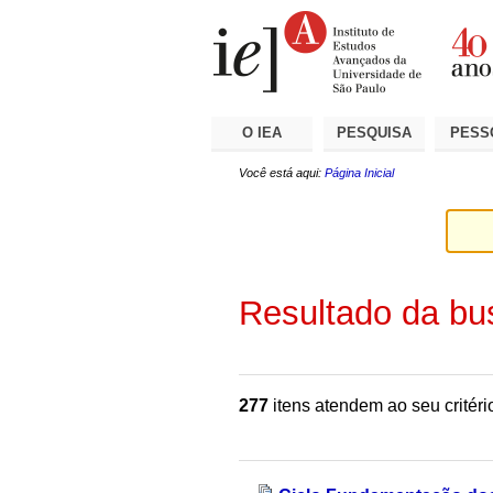
Ir
Ferramentas
Seções
para
Pessoais
o
conteúdo.
|
Ir
para
a
O IEA
PESQUISA
PESS
navegação
Você está aqui:
Página Inicial
Resultado da bu
277
itens atendem ao seu critéri