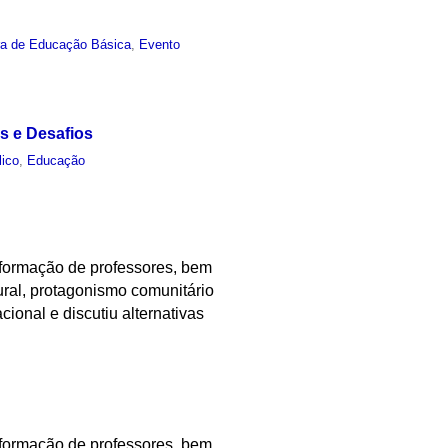
ra de Educação Básica
,
Evento
es e Desafios
lico
,
Educação
 formação de professores, bem
ral, protagonismo comunitário
cional e discutiu alternativas
 formação de professores, bem