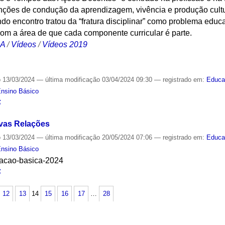
nções de condução da aprendizagem, vivência e produção cultu
do encontro tratou da “fratura disciplinar” como problema educa
com a área de que cada componente curricular é parte.
CA
/
Vídeos
/
Vídeos 2019
o
13/03/2024
—
última modificação
03/04/2024 09:30
— registrado em:
Educa
nsino Básico
S
vas Relações
o
13/03/2024
—
última modificação
20/05/2024 07:06
— registrado em:
Educa
nsino Básico
cacao-basica-2024
S
12
13
14
15
16
17
…
28