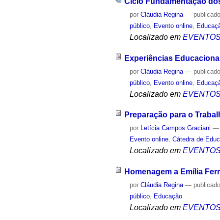
Ciclo Fundamentação do
por
Cláudia Regina
—
publicad
público
,
Evento online
,
Educaç
Localizado em
EVENTO
Experiências Educacionai
por
Cláudia Regina
—
publicad
público
,
Evento online
,
Educaç
Localizado em
EVENTO
Preparação para o Traba
por
Letícia Campos Graciani
Evento online
,
Cátedra de Edu
Localizado em
EVENTO
Homenagem a Emília Ferr
por
Cláudia Regina
—
publicad
público
,
Educação
Localizado em
EVENTO